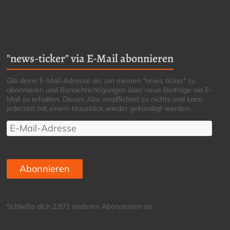
"news-ticker" via E-Mail abonnieren
Gib deine E-Mail-Adresse an, um meinen "news ticker" zu
abonnieren und Benachrichtigungen über neue Beiträge via E-
Mail zu erhalten. Dieses Abo verpflichtet zu nichts und kann
jederzeit mit einem Mausklick wieder gekündigt werden.
E-
Mail-
Adresse
Abonnieren
Schließe dich 2.871 anderen Abonnenten an