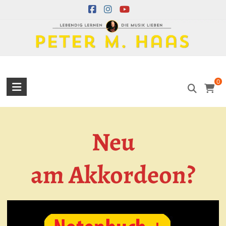
Skip
to
content
Peter
0
M.
Haas
Neu
Peter
M.
Haas
am
Akkordeon?
Musiker
–
Akkordeon,
Bandoneon,
Harmonielehre