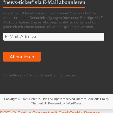
"news-ticker" via E-Mail abonnieren
Gib deine E-Mail-Adresse an, um meinen "news ticker" zu
abonnieren und Benachrichtigungen über neue Beiträge via E-
Mail zu erhalten. Dieses Abo verpflichtet zu nichts und kann
jederzeit mit einem Mausklick wieder gekündigt werden.
E-
Mail-
Adresse
Abonnieren
Schließe dich 2.873 anderen Abonnenten an
Copyright © 2026
Peter M. Haas
All rights reserved.Theme:
Spacious Pro
by
ThemeGrill. Powered by:
WordPress
DSGVO Cookie Consent mit Real Cookie Banner