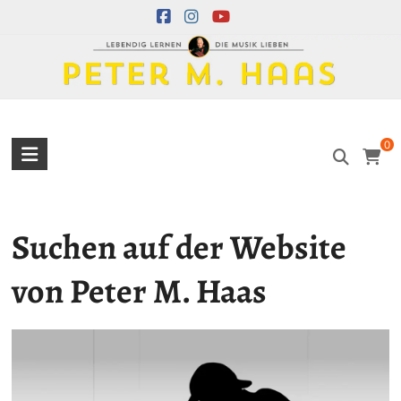
Skip
to
content
Peter
0
M.
Haas
Suchen auf der Website
Peter
M.
von Peter M. Haas
Haas
Musiker
–
Akkordeon,
Bandoneon,
Harmonielehre