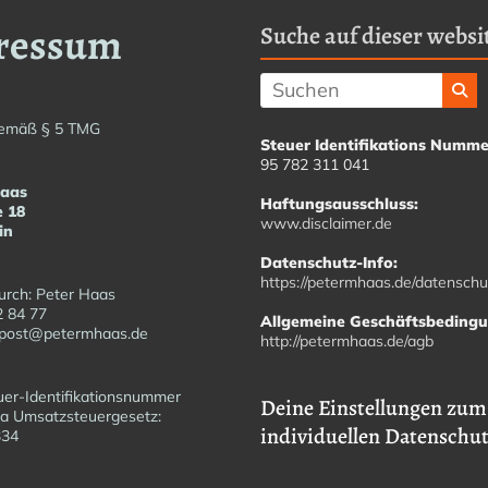
ressum
Suche auf dieser websit
emäß § 5 TMG
Steuer Identifikations Numme
95 782 311 041
Haas
Haftungsausschluss:
e 18
www.disclaimer.de
in
Datenschutz-Info:
https://petermhaas.de/datenschu
urch: Peter Haas
2 84 77
Allgemeine Geschäftsbeding
fopost@petermhaas.de
http://petermhaas.de/agb
er-Identifikationsnummer
Deine Einstellungen zum
a Umsatzsteuergesetz:
individuellen Datenschu
6334