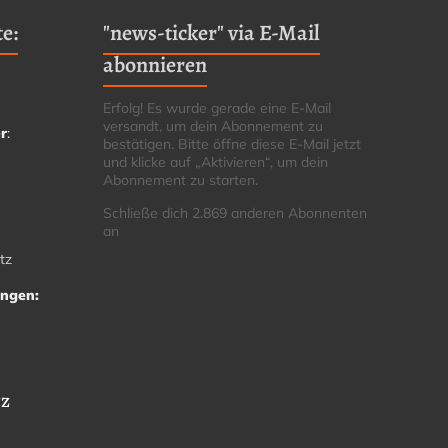
e:
"news-ticker" via E-Mail
abonnieren
Erfolg! Es wurde gerade eine E-Mail
versandt, um dein Abonnement zu
r
:
bestätigen. Bitte öffne diese E-Mail jetzt
und klicke auf „Aktivieren“, um dein
Abonnement zu starten.
Schließe dich 2.869 anderen Abonnenten
an
tz
ungen:
tz