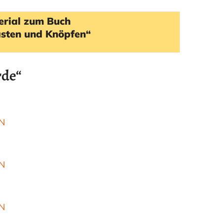
Haas
terial zum Buch
Musiker
asten und Knöpfen“
–
Akkordeon,
Bandoneon,
Harmonielehre
rde“
N
N
N