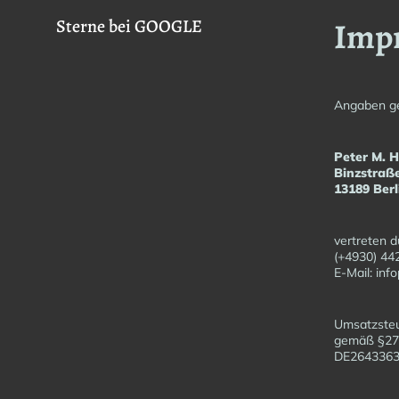
Imp
Sterne bei GOOGLE
Angaben g
Peter M. 
Binzstraß
13189 Berl
vertreten d
(+4930) 44
E-Mail: in
Umsatzsteu
gemäß §27
DE26433