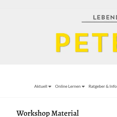
Skip
to
content
Aktuell
Online Lernen
Ratgeber & Info
Workshop Material