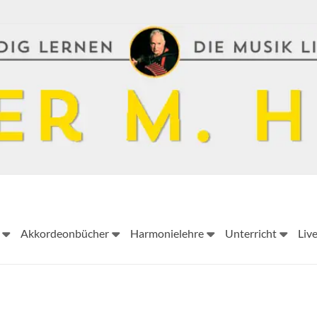
Peter
Akkordeonbücher
Harmonielehre
Unterricht
Liv
M.
Haas
Peter
M.