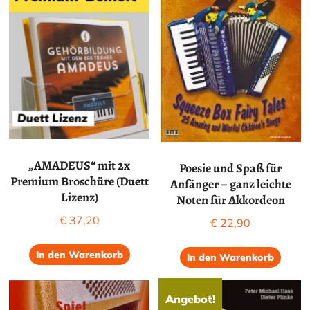
„AMADEUS“ mit 2x
Poesie und Spaß für
Premium Broschüre (Duett
Anfänger – ganz leichte
Lizenz)
Noten für Akkordeon
€
37,20
€
22,90
In den Warenkorb
In den Warenkorb
Angebot!