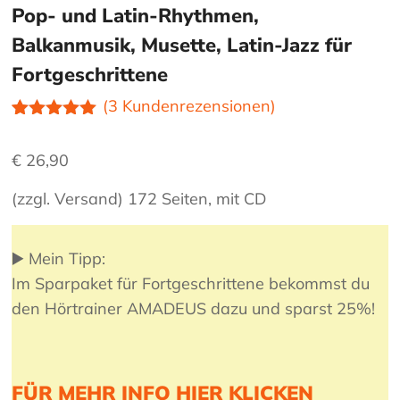
Pop- und Latin-Rhythmen,
Balkanmusik, Musette, Latin-Jazz für
Fortgeschrittene
(
3
Kundenrezensionen)
Bewertet
3
mit
5.00
€
26,90
von 5,
basierend
auf
(zzgl. Versand)
172 Seiten, mit CD
Kundenbewe
rtungen
▶️ Mein Tipp:
Im Sparpaket für Fortgeschrittene bekommst du
den Hörtrainer AMADEUS dazu und sparst 25%!
FÜR MEHR INFO HIER KLICKEN