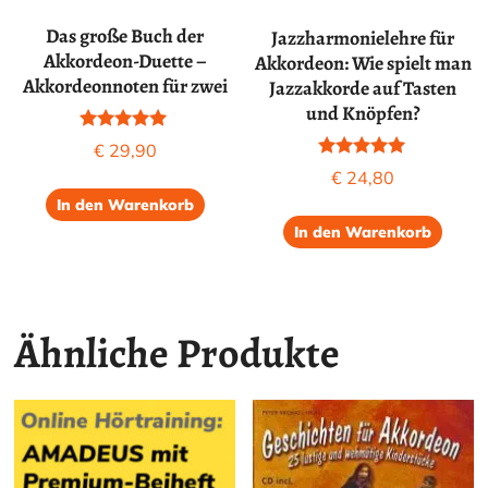
Das große Buch der
Jazzharmonielehre für
Akkordeon-Duette –
Akkordeon: Wie spielt man
Akkordeonnoten für zwei
Jazzakkorde auf Tasten
und Knöpfen?
Bewertet mit
€
29,90
5.00
Bewertet mit
€
24,80
von 5
5.00
von 5
In den Warenkorb
In den Warenkorb
Ähnliche Produkte