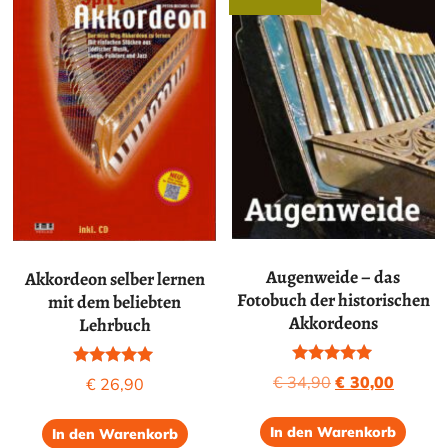
Augenweide – das
Akkordeon selber lernen
Fotobuch der historischen
mit dem beliebten
Akkordeons
Lehrbuch
Bewertet mit
Bewertet mit
Ursprünglicher
Aktuell
€
34,90
€
30,00
€
26,90
5.00
5.00
Preis
Preis
von 5
von 5
war:
ist:
In den Warenkorb
In den Warenkorb