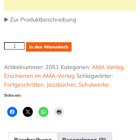
▶️ Zur Produktbeschreibung
Pop-
In den Warenkorb
und
Latin-
Rhythmen,
Artikelnummer:
2051
Kategorien:
AMA Verlag
,
Balkanmusik,
Erschienen im AMA-Verlag
Schlagwörter:
Musette,
Fortgeschritten
,
Jazzbücher
,
Schulwerke
Latin-
Jazz
Teilen mit:
für
Fortgeschrittene
Menge
Beschreibung
Rezensionen (3)