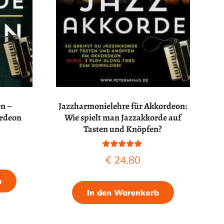
en –
Jazzharmonielehre für Akkordeon:
ordeon
Wie spielt man Jazzakkorde auf
Tasten und Knöpfen?
Bewertet mit
€
24,80
5.00
von 5
b
In den Warenkorb