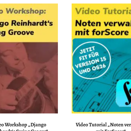
Haas
Musiker
–
Akkordeon,
Bandoneon,
Harmonielehre
eo Workshop „Django
Video Tutorial „Noten ve