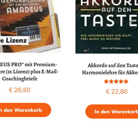
US PRO“ mit Premium-
Akkorde auf den Tast
e (1x Lizenz) plus E-Mail-
Harmonielehre für Akk
Coachingbriefe
Bewertet mit
€
26,60
€
22,80
5.00
von 5
In den Warenkorb
In den Warenkor