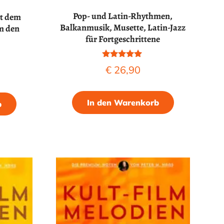
Pop- und Latin-Rhythmen,
t dem
Balkanmusik, Musette, Latin-Jazz
m den
für Fortgeschrittene
Bewertet mit
€
26,90
5.00
von 5
In den Warenkorb
b