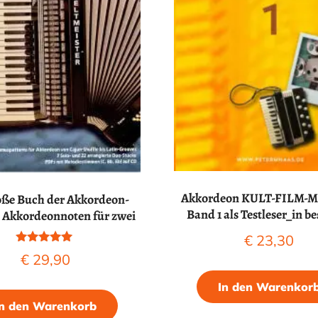
Akkordeon KULT-FILM-M
oße Buch der Akkordeon-
Band 1 als Testleser_in be
– Akkordeonnoten für zwei
€
23,30
Bewertet mit
€
29,90
5.00
von 5
In den Warenkor
In den Warenkorb