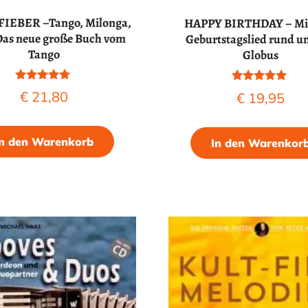
IEBER –Tango, Milonga,
HAPPY BIRTHDAY – Mi
 Das neue große Buch vom
Geburtstagslied rund u
Tango
Globus
Bewertet mit
Bewertet mit
€
21,80
€
19,95
5.00
5.00
von 5
von 5
In den Warenkorb
In den Warenkor