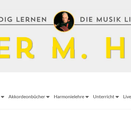
Peter
Akkordeonbücher
Harmonielehre
Unterricht
Liv
M.
Haas
Peter
M.