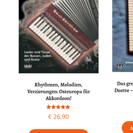
Das gr
Rhythmen, Melodien,
Duette 
Verzierungen: Osteuropa für
Akkordeon!
Bewertet mit
€
26,90
5.00
von 5