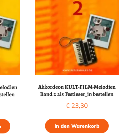
Akkordeon KULT-FILM-Melodien
elodien
Band 2 als Testleser_in bestellen
stellen
€
23,30
In den Warenkorb
b