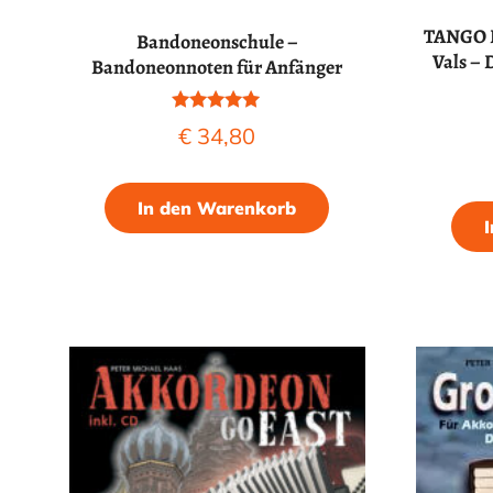
TANGO F
Bandoneonschule –
Vals –
Bandoneonnoten für Anfänger
Bewertet mit
€
34,80
5.00
von 5
In den Warenkorb