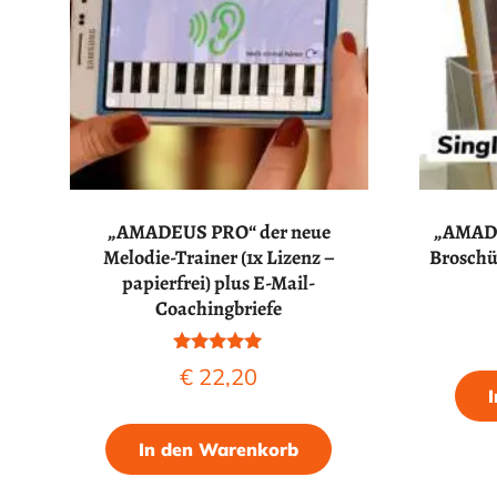
„AMADEUS PRO“ der neue
„AMADE
Melodie-Trainer (1x Lizenz –
Broschür
papierfrei) plus E-Mail-
Coachingbriefe
Bewertet
€
22,20
mit
4.80
von 5
In den Warenkorb