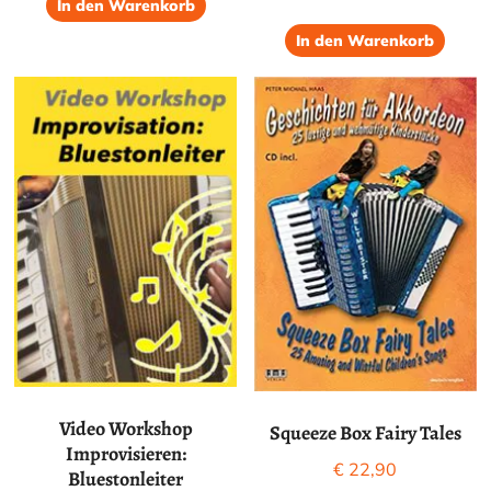
In den Warenkorb
Preis
Preis
von 5
war:
ist:
In den Warenkorb
€ 49,10
€ 36,80
Video Workshop
Squeeze Box Fairy Tales
Improvisieren:
€
22,90
Bluestonleiter