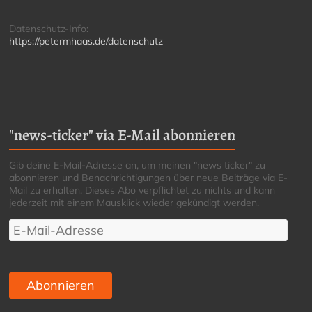
Datenschutz-Info:
https://petermhaas.de/datenschutz
"news-ticker" via E-Mail abonnieren
Gib deine E-Mail-Adresse an, um meinen "news ticker" zu
abonnieren und Benachrichtigungen über neue Beiträge via E-
Mail zu erhalten. Dieses Abo verpflichtet zu nichts und kann
jederzeit mit einem Mausklick wieder gekündigt werden.
E-
Mail-
Adresse
Abonnieren