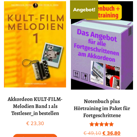
Angebot!
Akkordeon KULT-FILM-
Notenbuch plus
Melodien Band 1 als
Hörtraining im Paket für
Testleser_in bestellen
Fortgeschrittene
€
23,30
Bewertet mit
Ursprünglicher
Aktuell
€
49,10
€
36,80
5.00