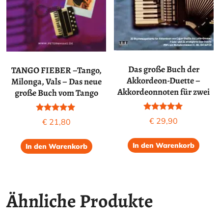
Das große Buch der
TANGO FIEBER –Tango,
Akkordeon-Duette –
Milonga, Vals – Das neue
Akkordeonnoten für zwei
große Buch vom Tango
Bewertet mit
Bewertet mit
€
29,90
€
21,80
5.00
5.00
von 5
von 5
In den Warenkorb
In den Warenkorb
Ähnliche Produkte