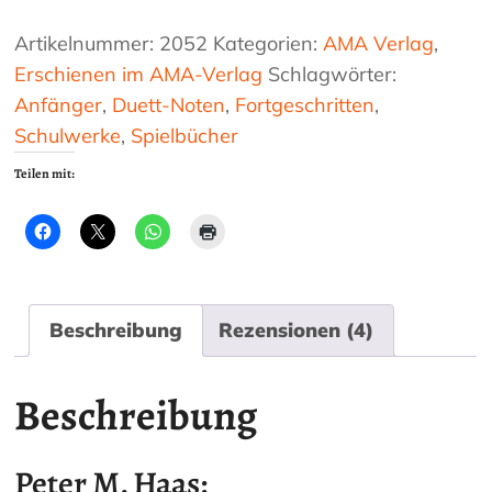
Verzierungen:
Osteuropa
Artikelnummer:
2052
Kategorien:
AMA Verlag
,
für
Erschienen im AMA-Verlag
Schlagwörter:
Akkordeon!
Anfänger
,
Duett-Noten
,
Fortgeschritten
,
Menge
Schulwerke
,
Spielbücher
Teilen mit:
Beschreibung
Rezensionen (4)
Beschreibung
Peter M. Haas: