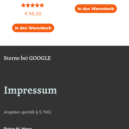
In den Warenkorb
Bewertet mit
€
56,20
5.00
von 5
In den Warenkorb
Sterne bei GOOGLE
Impressum
Angaben gemäß § 5 TMG
Peter M. Haas