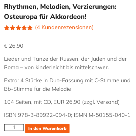
Rhythmen, Melodien, Verzierungen:
Osteuropa für Akkordeon!
(
4
Kundenrezensionen)
Bewertet
4
mit
5.00
€
26,90
von 5,
basierend
auf
Lieder und Tänze der Russen, der Juden und der
Kundenbewe
Roma – von kinderleicht bis mittelschwer.
rtungen
Extra: 4 Stücke in Duo-Fassung mit C-Stimme und
Bb-Stimme für die Melodie
104 Seiten, mit CD, EUR 26,90 (zzgl. Versand)
ISBN 978-3-89922-094-0; ISMN M-50155-040-1
Rhythmen,
In den Warenkorb
Melodien,