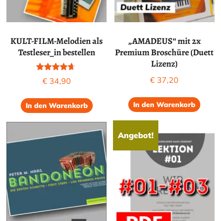
KULT-FILM-Melodien als
„AMADEUS“ mit 2x
Testleser_in bestellen
Premium Broschüre (Duett
Lizenz)
Bewertet
€
37,20
€
34,90
mit
4.50
von 5
In den Warenkorb
In den Warenkorb
Angebot!