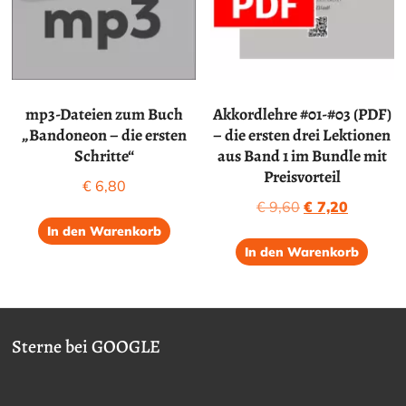
mp3-Dateien zum Buch
Akkordlehre #01-#03 (PDF)
„Bandoneon – die ersten
– die ersten drei Lektionen
Schritte“
aus Band 1 im Bundle mit
Preisvorteil
€
6,80
Ursprünglicher
Aktuelle
€
9,60
€
7,20
Preis
Preis
In den Warenkorb
war:
ist:
In den Warenkorb
€ 9,60
€ 7,20.
Sterne bei GOOGLE