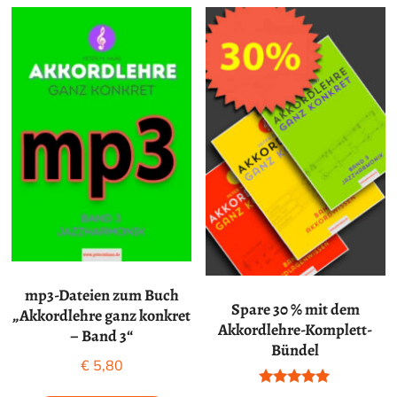
mp3-Dateien zum Buch
Spare 30 % mit dem
„Akkordlehre ganz konkret
Akkordlehre-Komplett-
– Band 3“
Bündel
€
5,80
Bewertet mit