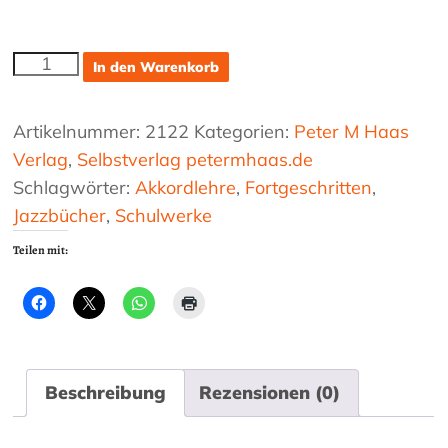
Lerne
In den Warenkorb
Jazzakkorde
kennen
und
Artikelnummer:
2122
Kategorien:
Peter M Haas
probiere
Verlag
,
Selbstverlag petermhaas.de
sie
Schlagwörter:
Akkordlehre
,
Fortgeschritten
,
im
Jazzbücher
,
Schulwerke
Play-
Along
Teilen mit:
selbst
aus!
Menge
Beschreibung
Rezensionen (0)