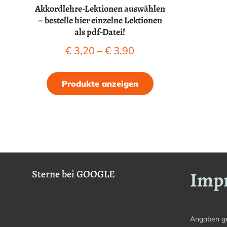
Akkordlehre-Lektionen auswählen
– bestelle hier einzelne Lektionen
als pdf-Datei!
Preisspanne:
€
3,20
–
€
3,90
€ 3,20
bis
Produkte anzeigen
€ 3,90
Imp
Sterne bei GOOGLE
Angaben g