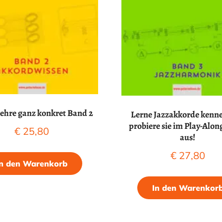
ehre ganz konkret Band 2
Lerne Jazzakkorde kenn
probiere sie im Play-Along
€
25,80
aus!
€
27,80
In den Warenkorb
In den Warenkor