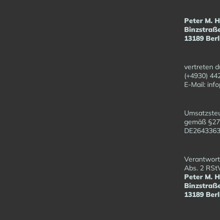
Peter M. 
Binzstraß
13189 Berl
vertreten d
(+4930) 44
E-Mail: in
Umsatzsteu
gemäß §27
DE26433
Verantwortl
Abs. 2 RSt
Peter M. 
Binzstraß
13189 Berl