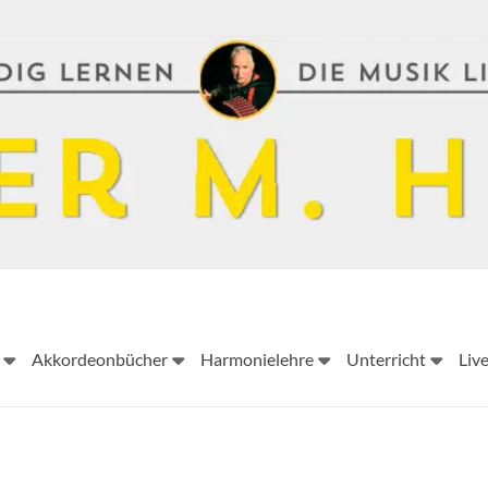
Peter
Akkordeonbücher
Harmonielehre
Unterricht
Liv
M.
Haas
Peter
M.