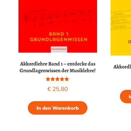
Akkordlehre Band 1 – entdecke das
Akkordl
Grundlagenwissen der Musiklehre!
Bewertet mit
€
25,80
5.00
von 5
In den Warenkorb