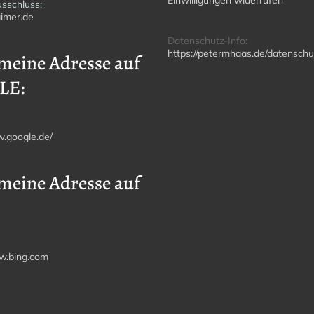
sschluss:
imer.de
Datenschutz-Info:
https://petermhaas.de/datenschu
meine Adresse auf
LE:
w.google.de/
meine Adresse auf
w.bing.com