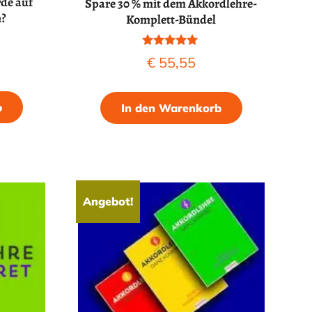
rde auf
Spare 30 % mit dem Akkordlehre-
n?
Komplett-Bündel
Bewertet mit
€
55,55
5.00
von 5
b
In den Warenkorb
Angebot!