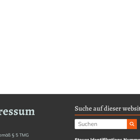
ressum
Suche auf dieser websit
emäß § 5 TMG
Steuer Identifikations Numme