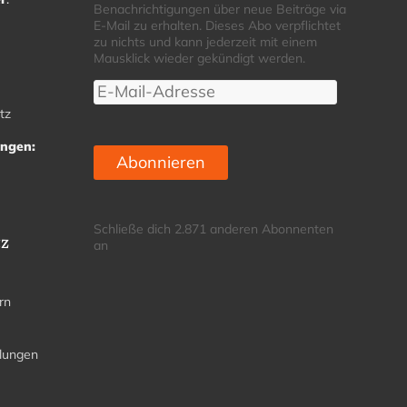
Benachrichtigungen über neue Beiträge via
E-Mail zu erhalten. Dieses Abo verpflichtet
zu nichts und kann jederzeit mit einem
Mausklick wieder gekündigt werden.
E-
Mail-
tz
Adresse
ungen:
Abonnieren
Schließe dich 2.871 anderen Abonnenten
tz
an
rn
llungen