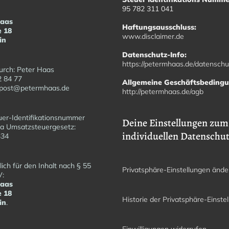
95 782 311 041
Haas
Haftungsausschluss:
e 18
www.disclaimer.de
in
Datenschutz-Info:
https://petermhaas.de/datenschu
urch: Peter Haas
2 84 77
Allgemeine Geschäftsbeding
fopost@petermhaas.de
http://petermhaas.de/agb
er-Identifikationsnummer
Deine Einstellungen zum
a Umsatzsteuergesetz:
individuellen Datenschu
6334
ich für den Inhalt nach § 55
Privatsphäre-Einstellungen ände
V:
Haas
e 18
Historie der Privatsphäre-Einste
in
.
Einwilligungen widerrufen