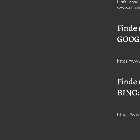
Haftungsau
www.discla
Finde 
GOOG
https://ww
Finde 
BING:
htpps://ww