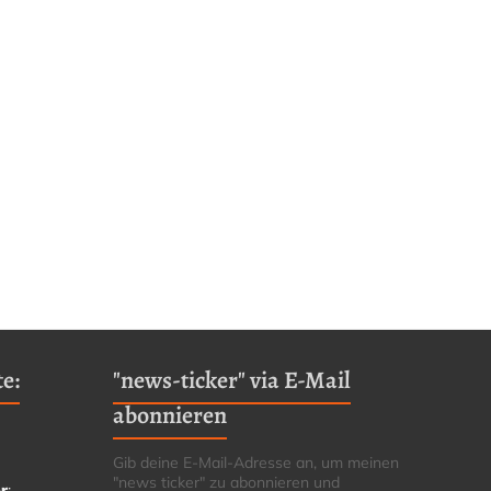
e:
"news-ticker" via E-Mail
abonnieren
Gib deine E-Mail-Adresse an, um meinen
"news ticker" zu abonnieren und
r
: