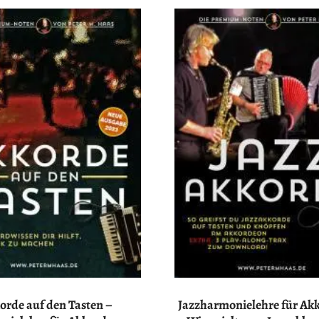
Haas
Musiker
–
Akkordeon,
Bandoneon,
Harmonielehre
orde auf den Tasten –
Jazzharmonielehre für Ak