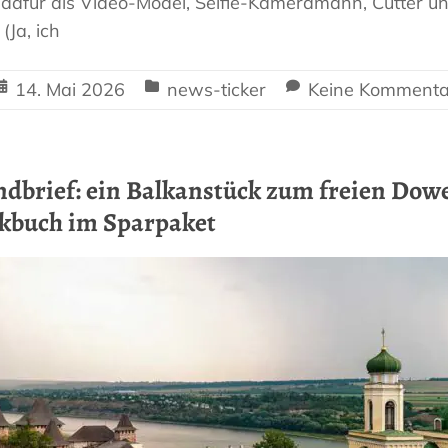
dafür als Video-Model, Selfie-Kameramann, Cutter u
(Ja, ich
14. Mai 2026
news-ticker
Keine Kommenta
dbrief: ein Balkanstück zum freien Dow
kbuch im Sparpaket