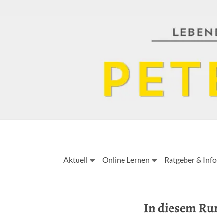
Skip
to
content
Aktuell
Online Lernen
Ratgeber & Info
In diesem Run