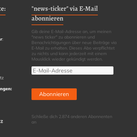
e:
"news-ticker" via E-Mail
abonnieren
Gib deine E-Mail-Adresse an, um meinen
"news ticker" zu abonnieren und
r
:
Benachrichtigungen über neue Beiträge via
E-Mail zu erhalten. Dieses Abo verpflichtet
zu nichts und kann jederzeit mit einem
Mausklick wieder gekündigt werden.
E-
Mail-
tz
Adresse
ungen:
Abonnieren
Schließe dich 2.874 anderen Abonnenten
tz
an