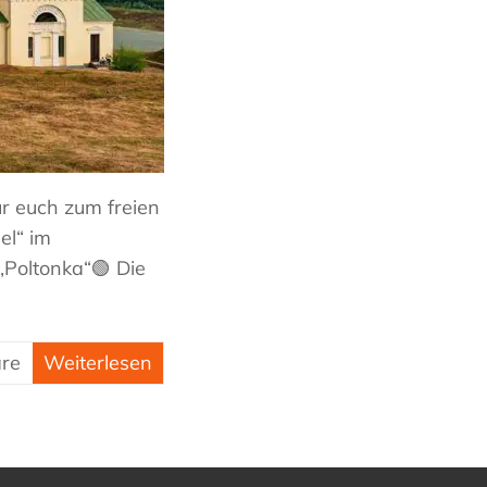
r euch zum freien
el“ im
„Poltonka“🟢 Die
re
Weiterlesen