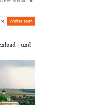
nd Postproduction
re
Weiterlesen
enload – und