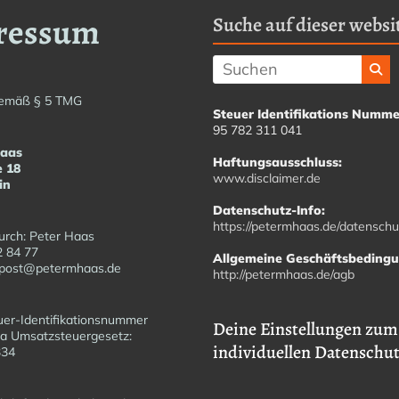
ressum
Suche auf dieser websit
emäß § 5 TMG
Steuer Identifikations Numme
95 782 311 041
Haas
Haftungsausschluss:
e 18
www.disclaimer.de
in
Datenschutz-Info:
https://petermhaas.de/datenschu
urch: Peter Haas
2 84 77
Allgemeine Geschäftsbeding
fopost@petermhaas.de
http://petermhaas.de/agb
er-Identifikationsnummer
Deine Einstellungen zum
a Umsatzsteuergesetz:
individuellen Datenschu
6334