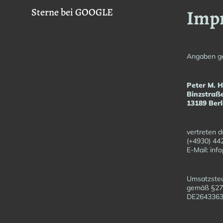
Imp
Sterne bei GOOGLE
Angaben g
Peter M. 
Binzstraß
13189 Berl
vertreten d
(+4930) 44
E-Mail: in
Umsatzsteu
gemäß §27
DE26433