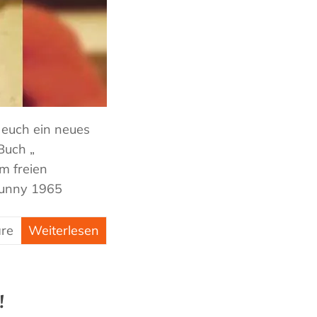
 euch ein neues
Buch „
m freien
Sunny 1965
re
Weiterlesen
!