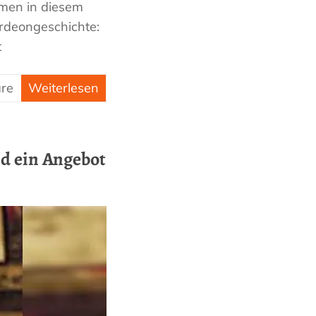
emen in diesem
ordeongeschichte:
t
re
Weiterlesen
d ein Angebot