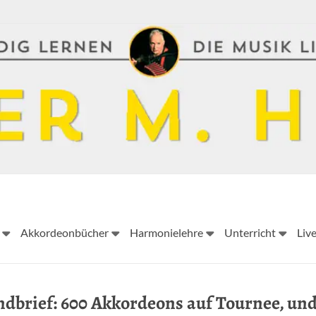
Peter
Akkordeonbücher
Harmonielehre
Unterricht
Liv
M.
Haas
dbrief: 600 Akkordeons auf Tournee, und
Peter
M.