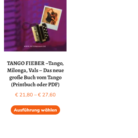
TANGO FIEBER –Tango,
Milonga, Vals – Das neue
große Buch vom Tango
(Printbuch oder PDF)
Preisspanne:
€
21,80
–
€
27,60
€ 21,80
Dieses
bis
Ausführung wählen
Produkt
€ 27,60
weist
mehrere