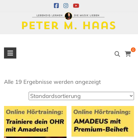
Skip
to
content
Peter
0
M.
Haas
Alle 19 Ergebnisse werden angezeigt
Peter
M.
Haas
Musiker
–
Akkordeon,
Bandoneon,
Harmonielehre