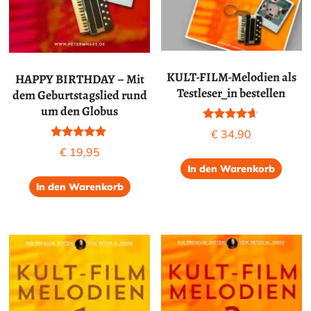
KULT-FILM-Melodien als
HAPPY BIRTHDAY – Mit
Testleser_in bestellen
dem Geburtstagslied rund
um den Globus
Bewertet
€
34,90
mit
Bewertet mit
4.50
€
19,95
5.00
von 5
In den Warenkorb
von 5
In den Warenkorb