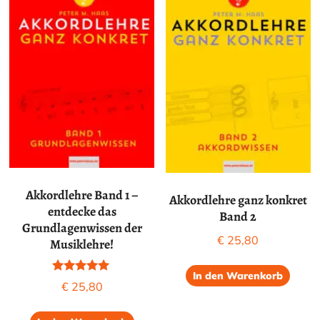
Akkordlehre Band 1 –
Akkordlehre ganz konkret
entdecke das
Band 2
Grundlagenwissen der
€
25,80
Musiklehre!
In den Warenkorb
Bewertet mit
€
25,80
5.00
von 5