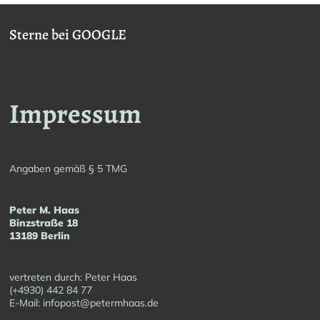
Varianten
auf.
Sterne bei GOOGLE
Die
Optionen
können
auf
Impressum
der
Produktseite
gewählt
Angaben gemäß § 5 TMG
werden
Peter M. Haas
Binzstraße 18
13189 Berlin
vertreten durch: Peter Haas
(+4930) 442 84 77
E-Mail: infopost@petermhaas.de