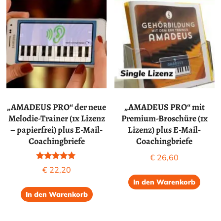
„AMADEUS PRO“ der neue
„AMADEUS PRO“ mit
Melodie-Trainer (1x Lizenz
Premium-Broschüre (1x
– papierfrei) plus E-Mail-
Lizenz) plus E-Mail-
Coachingbriefe
Coachingbriefe
€
26,60
Bewertet
€
22,20
mit
In den Warenkorb
4.80
von 5
In den Warenkorb