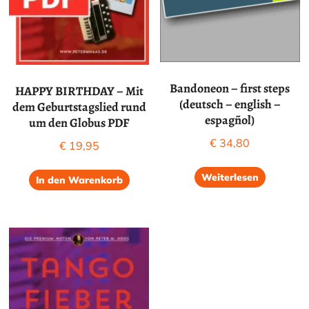
Bandoneon – first steps
HAPPY BIRTHDAY – Mit
(deutsch – english –
dem Geburtstagslied rund
espagñol)
um den Globus PDF
€
34,80
€
19,95
Weiterlesen
In den Warenkorb