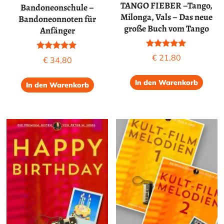
TANGO FIEBER –Tango,
Bandoneonschule –
Milonga, Vals – Das neue
Bandoneonnoten für
große Buch vom Tango
Anfänger
Bewertet mit
Bewertet mit
€
21,80
€
34,80
5.00
5.00
von 5
von 5
In den Warenkorb
In den Warenkorb