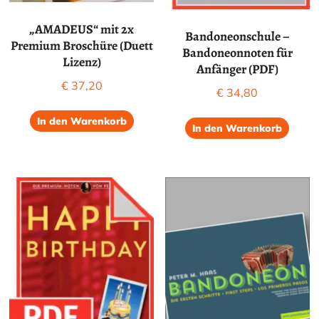
„AMADEUS“ mit 2x
Bandoneonschule –
Premium Broschüre (Duett
Bandoneonnoten für
Lizenz)
Anfänger (PDF)
€
37,20
€
34,80
In den Warenkorb
In den Warenkorb