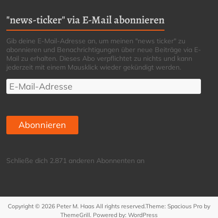
"news-ticker" via E-Mail abonnieren
Gib deine E-Mail-Adresse an, um meinen "news ticker" zu
abonnieren und Benachrichtigungen über neue Beiträge via E-
Mail zu erhalten. Dieses Abo verpflichtet zu nichts und kann
jederzeit mit einem Mausklick wieder gekündigt werden.
E-
Mail-
Adresse
Abonnieren
Schließe dich 2.871 anderen Abonnenten an
Copyright © 2026
Peter M. Haas
All rights reserved.Theme:
Spacious Pro
by
ThemeGrill. Powered by:
WordPress