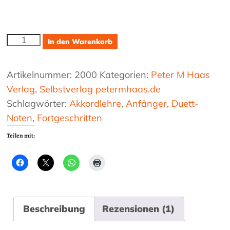
Akkorde
In den Warenkorb
auf
den
Tasten
Artikelnummer:
2000
Kategorien:
Peter M Haas
–
Verlag
,
Selbstverlag petermhaas.de
Harmonielehre
Schlagwörter:
Akkordlehre
,
Anfänger
,
Duett-
für
Noten
,
Fortgeschritten
Akkordeon
Menge
Teilen mit:
Beschreibung
Rezensionen (1)