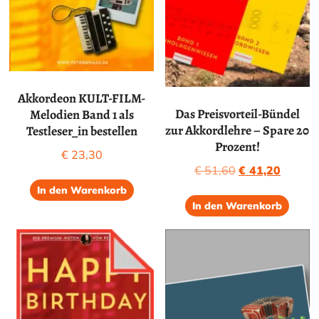
Akkordeon KULT-FILM-
Das Preisvorteil-Bündel
Melodien Band 1 als
zur Akkordlehre – Spare 20
Testleser_in bestellen
Prozent!
€
23,30
Ursprünglicher
Aktuell
€
51,60
€
41,20
Preis
Preis
In den Warenkorb
war:
ist:
In den Warenkorb
€ 51,60
€ 41,20