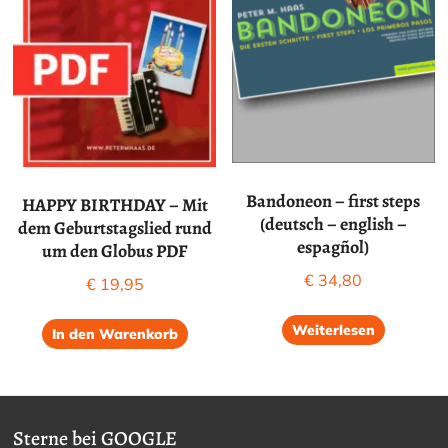
Bandoneon – first steps
HAPPY BIRTHDAY – Mit
(deutsch – english –
dem Geburtstagslied rund
espagñol)
um den Globus PDF
€
34,80
€
19,95
Weiterlesen
In den Warenkorb
Sterne bei GOOGLE