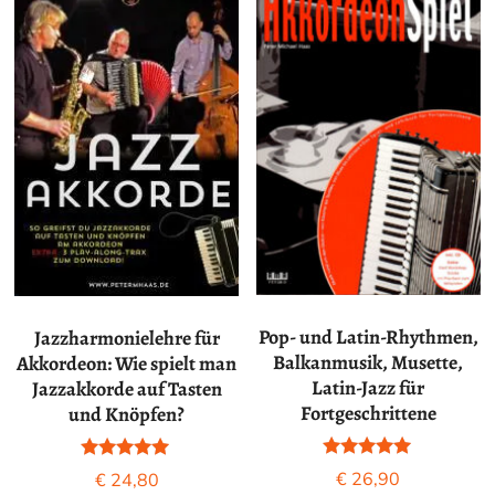
Pop- und Latin-Rhythmen,
Jazzharmonielehre für
Balkanmusik, Musette,
Akkordeon: Wie spielt man
Latin-Jazz für
Jazzakkorde auf Tasten
Fortgeschrittene
und Knöpfen?
Bewertet mit
Bewertet mit
€
26,90
€
24,80
5.00
5.00