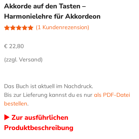
Akkorde auf den Tasten –
Harmonielehre für Akkordeon
(
1
Kundenrezension)
Bewertet
1
mit
5.00
€
22,80
von 5,
basierend
auf
(zzgl. Versand)
Kundenbewe
rtung
Das Buch ist aktuell im Nachdruck.
Bis zur Lieferung kannst du es nur
als PDF-Datei
bestellen
.
▶️ Zur ausführlichen
Produktbeschreibung