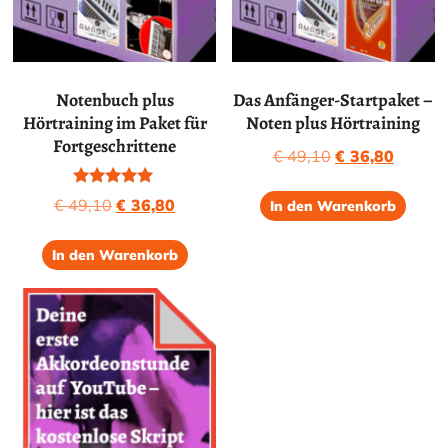
Notenbuch plus
Das Anfänger-Startpaket –
Hörtraining im Paket für
Noten plus Hörtraining
Fortgeschrittene
Ursprünglicher
Aktuell
€
49,10
€
36,80
Preis
Preis
Bewertet mit
Ursprünglicher
Aktueller
€
49,10
€
36,80
war:
ist:
In den Warenkorb
5.00
Preis
Preis
€ 49,10
€ 36,80
von 5
war:
ist:
In den Warenkorb
€ 49,10
€ 36,80.