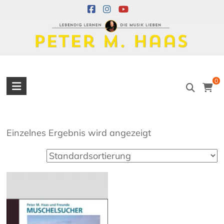
Skip
to
content
Peter
0
M.
Haas
Einzelnes Ergebnis wird angezeigt
Peter
M.
Haas
Musiker
–
Akkordeon,
Bandoneon,
Harmonielehre