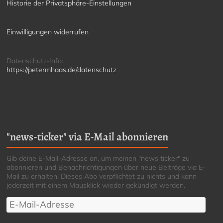
Historie der Privatsphäre-Einstellungen
Einwilligungen widerrufen
Datenschutz-Info:
https://petermhaas.de/datenschutz
"news-ticker" via E-Mail abonnieren
Gib deine E-Mail-Adresse an, um meinen "news ticker" zu
abonnieren und Benachrichtigungen über neue Beiträge via E-
Mail zu erhalten. Dieses Abo verpflichtet zu nichts und kann
jederzeit mit einem Mausklick wieder gekündigt werden.
E-
Mail-
Adresse