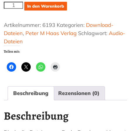
mp3-
In den Warenkorb
Dateien
zum
Buch
Artikelnummer:
6193
Kategorien:
Download-
"Bandoneon
Dateien
,
Peter M Haas Verlag
Schlagwort:
Audio-
-
Dateien
die
ersten
Teilen mit:
Schritte"
Menge
Beschreibung
Rezensionen (0)
Beschreibung