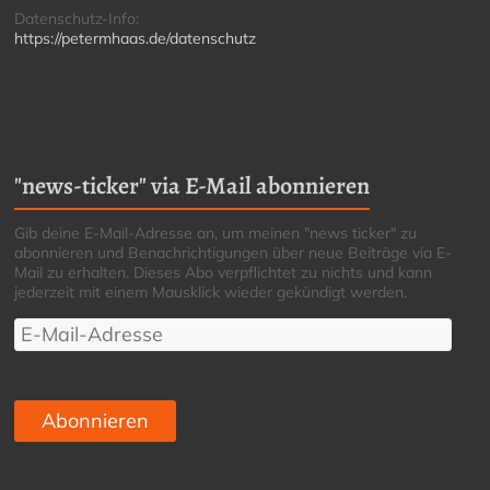
Datenschutz-Info:
https://petermhaas.de/datenschutz
"news-ticker" via E-Mail abonnieren
Gib deine E-Mail-Adresse an, um meinen "news ticker" zu
abonnieren und Benachrichtigungen über neue Beiträge via E-
Mail zu erhalten. Dieses Abo verpflichtet zu nichts und kann
jederzeit mit einem Mausklick wieder gekündigt werden.
E-
Mail-
Adresse
Abonnieren