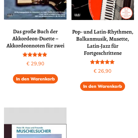
Das große Buch der
Pop- und Latin-Rhythmen,
Akkordeon-Duette –
Balkanmusik, Musette,
Akkordeonnoten für zwei
Latin-Jazz für
Fortgeschrittene
Bewertet mit
€
29,90
5.00
Bewertet mit
€
26,90
von 5
5.00
von 5
In den Warenkorb
In den Warenkorb