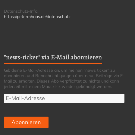
Datenschutz-Info:
https://petermhaas.de/datenschutz
"news-ticker" via E-Mail abonnieren
Gib deine E-Mail-Adresse an, um meinen "news ticker" zu
abonnieren und Benachrichtigungen über neue Beiträge via E-
Mail zu erhalten. Dieses Abo verpflichtet zu nichts und kann
jederzeit mit einem Mausklick wieder gekündigt werden.
E-
Mail-
Adresse
Abonnieren