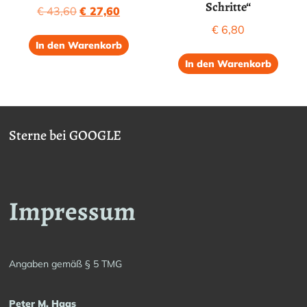
Schritte“
Ursprünglicher
Aktueller
€
43,60
€
27,60
Preis
Preis
€
6,80
war:
ist:
In den Warenkorb
€ 43,60
€ 27,60.
In den Warenkorb
Sterne bei GOOGLE
Impressum
Angaben gemäß § 5 TMG
Peter M. Haas