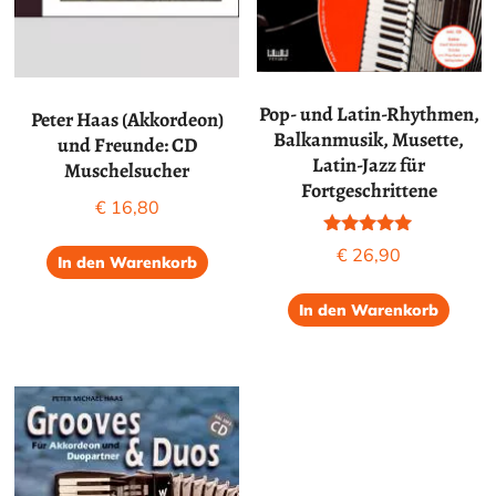
Pop- und Latin-Rhythmen,
Peter Haas (Akkordeon)
Balkanmusik, Musette,
und Freunde: CD
Latin-Jazz für
Muschelsucher
Fortgeschrittene
€
16,80
Bewertet mit
€
26,90
In den Warenkorb
5.00
von 5
In den Warenkorb