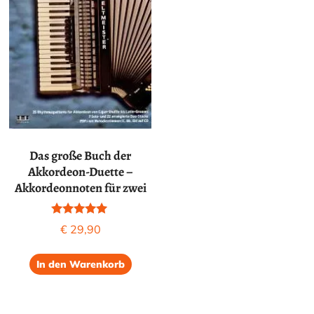
Das große Buch der
Akkordeon-Duette –
Akkordeonnoten für zwei
Bewertet mit
€
29,90
5.00
von 5
In den Warenkorb