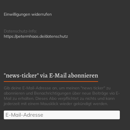
Einwilligungen widerrufen
Datenschutz-Info:
https://petermhaas.de/datenschutz
"news-ticker" via E-Mail abonnieren
Gib deine E-Mail-Adresse an, um meinen "news ticker" zu
abonnieren und Benachrichtigungen über neue Beiträge via E-
Mail zu erhalten. Dieses Abo verpflichtet zu nichts und kann
jederzeit mit einem Mausklick wieder gekündigt werden.
E-
Mail-
Adresse