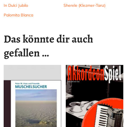
In Dulci Jubilo
Sherele (Klezmer-Tanz)
Palomita Blanca
Das könnte dir auch
gefallen …