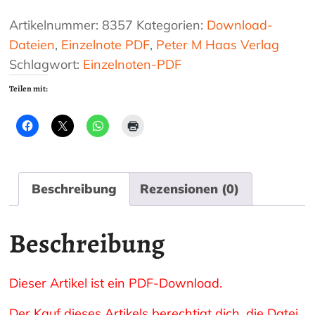
(aus
dem
Artikelnummer:
8357
Kategorien:
Download-
Mittelalter)
Dateien
,
Einzelnote PDF
,
Peter M Haas Verlag
Menge
Schlagwort:
Einzelnoten-PDF
Teilen mit:
Beschreibung
Rezensionen (0)
Beschreibung
Dieser Artikel ist ein PDF-Download.
Der Kauf dieses Artikels berechtigt dich, die Datei