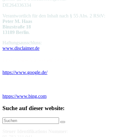
DE264336334
Verantwortlich für den Inhalt nach § 55 Abs. 2 RStV:
Peter M. Haas
Binzstraße 18
13189 Berlin
.
Haftungsausschluss:
www.disclaimer.de
Finde meine Adresse auf GOOGLE:
https://www.google.de/
Finde meine Adresse auf BING:
htpps://www.bing.com
Suche auf dieser website:
Steuer Identifikations Nummer
:
95 782 311 041