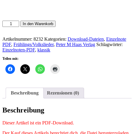
Herbst-
In den Warenkorb
Kanon
aus
England:
Artikelnummer:
8232
Kategorien:
Download-Dateien
,
Einzelnote
Hejo,
PDF
,
Frühlings/Volkslieder
,
Peter M Haas Verlag
Schlagwörter:
spann
Einzelnoten-PDF
,
klassik
den
Teilen mit:
Wagen
an!
Menge
Beschreibung
Rezensionen (0)
Beschreibung
Dieser Artikel ist ein PDF-Download.
Der Kauf dieses Artikels berechtigt dich, die Datei herunterzuladen