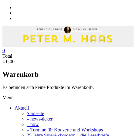
Skip
to
content
0
Peter
Total
€ 0,00
M.
Haas
Warenkorb
Peter
M.
Es befinden sich keine Produkte im Warenkorb.
Haas
Menü
Musiker
–
Aktuell
Akkordeon,
Startseite
Bandoneon,
– news-ticker
Harmonielehre
– now
– Termine für Konzerte und Workshops
25 Jahre SpielAkkordeon – die Leserbriefe