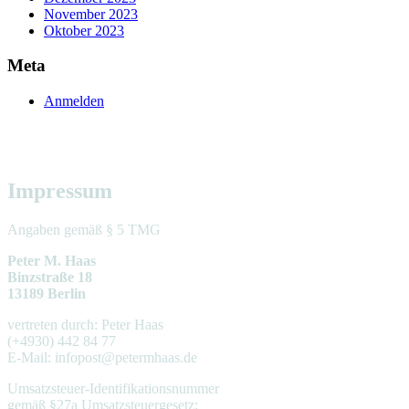
November 2023
Oktober 2023
Meta
Anmelden
Sterne bei GOOGLE
Impressum
Angaben gemäß § 5 TMG
Peter M. Haas
Binzstraße 18
13189 Berlin
vertreten durch: Peter Haas
(+4930) 442 84 77
E-Mail: infopost@petermhaas.de
Umsatzsteuer-Identifikationsnummer
gemäß §27a Umsatzsteuergesetz: