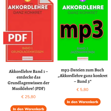
mp3-Dateien zum Buch
Akkordlehre Band 1 –
„Akkordlehre ganz konkret
entdecke das
– Band 3“
Grundlagenwissen der
Musiklehre! (PDF)
€
5,80
€
25,80
In den Warenkorb
In den Warenkorb