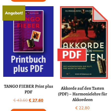
Angebot!
TANGO FIEBER Print plus
Akkorde auf den Tasten
PDF
(PDF) – Harmonielehre für
Akkordeon
Ursprünglicher
Aktueller
€
43,60
€
27,60
Preis
Preis
€
22,80