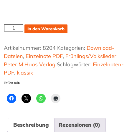
Der
In den Warenkorb
Frühling
hat
sich
Artikelnummer:
8204
Kategorien:
Download-
eingestellt
Dateien
,
Einzelnote PDF
,
Frühlings/Volkslieder
,
Menge
Peter M Haas Verlag
Schlagwörter:
Einzelnoten-
PDF
,
klassik
Teilen mit:
Beschreibung
Rezensionen (0)