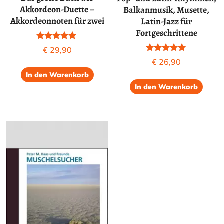
Akkordeon-Duette –
Balkanmusik, Musette,
Akkordeonnoten für zwei
Latin-Jazz für
Fortgeschrittene
Bewertet mit
€
29,90
5.00
Bewertet mit
€
26,90
von 5
5.00
von 5
In den Warenkorb
In den Warenkorb