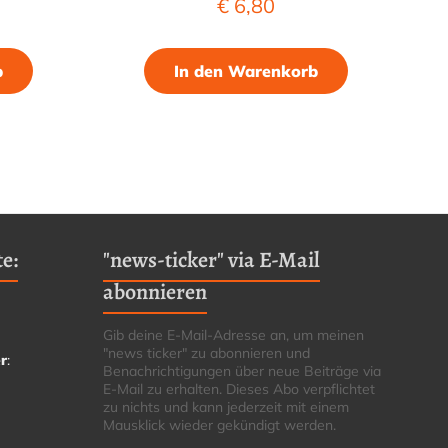
€
6,80
b
In den Warenkorb
e:
"news-ticker" via E-Mail
abonnieren
Gib deine E-Mail-Adresse an, um meinen
"news ticker" zu abonnieren und
r
:
Benachrichtigungen über neue Beiträge via
E-Mail zu erhalten. Dieses Abo verpflichtet
zu nichts und kann jederzeit mit einem
Mausklick wieder gekündigt werden.