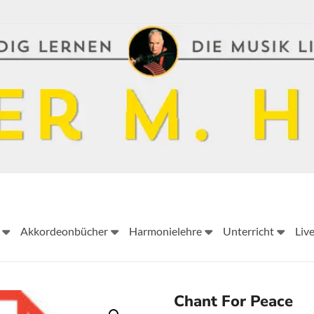
Peter
Akkordeonbücher
Harmonielehre
Unterricht
Liv
M.
Haas
Peter
Chant For Peace
M.