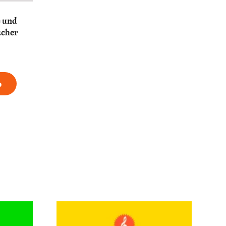
) und
ucher
b