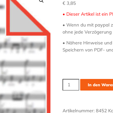
€
3,85
Haas
Musiker
• Dieser Artikel ist ei
–
Akkordeon,
• Wenn du mit paypal z
Bandoneon,
ohne jede Verzögerung 
Harmonielehre
• Nähere Hinweise und
Speichern von PDF- un
Chant
In den Ware
For
Peace
Menge
Artikelnummer:
8452
Ka