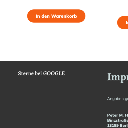
In den Warenkorb
Imp
Sterne bei GOOGLE
Angaben g
Peter M. 
Binzstraß
13189 Berl