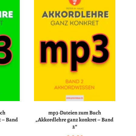
uch
mp3-Dateien zum Buch
t – Band
„Akkordlehre ganz konkret – Band
2“