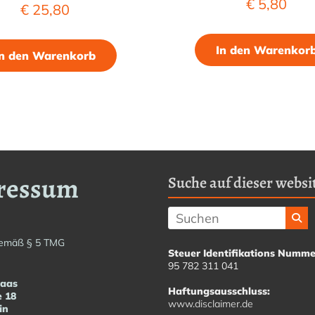
€
5,80
€
25,80
In den Warenkor
In den Warenkorb
ressum
Suche auf dieser websit
emäß § 5 TMG
Steuer Identifikations Numme
95 782 311 041
Haas
Haftungsausschluss:
e 18
www.disclaimer.de
in