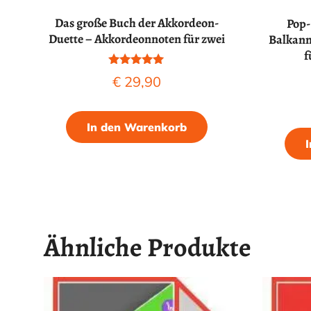
Das große Buch der Akkordeon-
Pop-
Duette – Akkordeonnoten für zwei
Balkanm
f
Bewertet mit
€
29,90
5.00
von 5
In den Warenkorb
Ähnliche Produkte