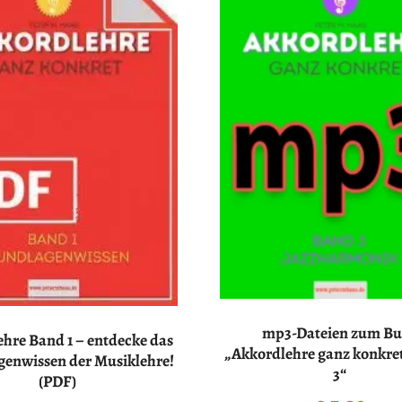
mp3-Dateien zum B
hre Band 1 – entdecke das
„Akkordlehre ganz konkre
enwissen der Musiklehre!
3“
(PDF)