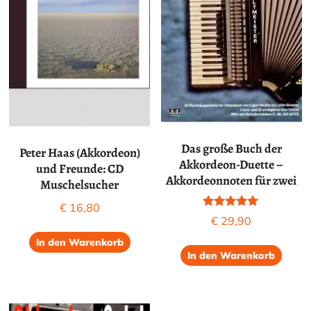
Das große Buch der
Peter Haas (Akkordeon)
Akkordeon-Duette –
und Freunde: CD
Akkordeonnoten für zwei
Muschelsucher
€
16,80
Bewertet mit
€
29,90
5.00
von 5
In den Warenkorb
In den Warenkorb