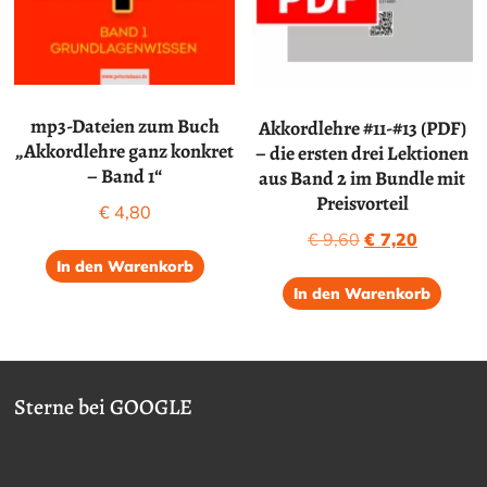
mp3-Dateien zum Buch
Akkordlehre #11-#13 (PDF)
„Akkordlehre ganz konkret
– die ersten drei Lektionen
– Band 1“
aus Band 2 im Bundle mit
Preisvorteil
€
4,80
Ursprünglicher
Aktuelle
€
9,60
€
7,20
Preis
Preis
In den Warenkorb
war:
ist:
In den Warenkorb
€ 9,60
€ 7,20.
Sterne bei GOOGLE