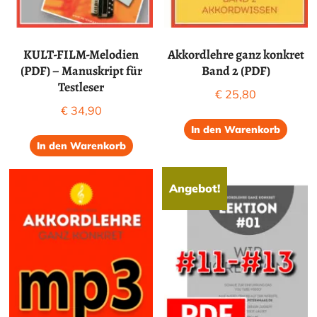
KULT-FILM-Melodien
Akkordlehre ganz konkret
(PDF) – Manuskript für
Band 2 (PDF)
Testleser
€
25,80
€
34,90
In den Warenkorb
In den Warenkorb
Angebot!