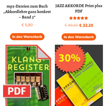
JAZZ AKKORDE Print plus
mp3-Dateien zum Buch
PDF
„Akkordlehre ganz konkret
– Band 3“
Bewertet mit
Ursprünglicher
Aktuell
€
5,80
€
49,60
€
32,20
5.00
Preis
Preis
von 5
war:
ist:
In den Warenkorb
In den Warenkorb
€ 49,60
€ 32,20