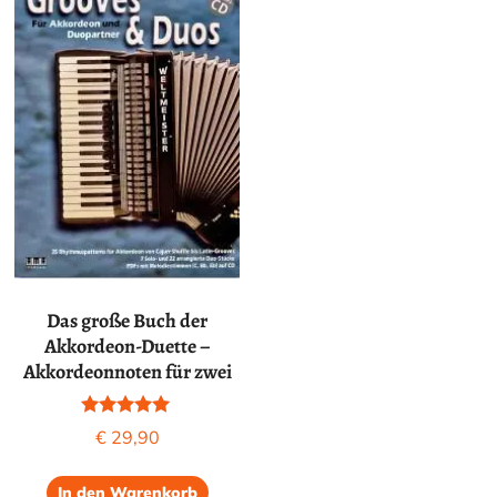
Das große Buch der
Akkordeon-Duette –
Akkordeonnoten für zwei
Bewertet mit
€
29,90
5.00
von 5
In den Warenkorb