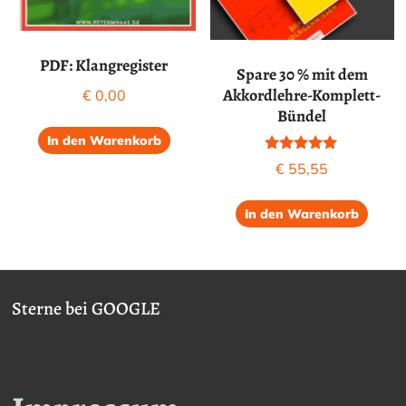
PDF: Klangregister
Spare 30 % mit dem
Akkordlehre-Komplett-
€
0,00
Bündel
In den Warenkorb
Bewertet mit
€
55,55
5.00
von 5
In den Warenkorb
Sterne bei GOOGLE