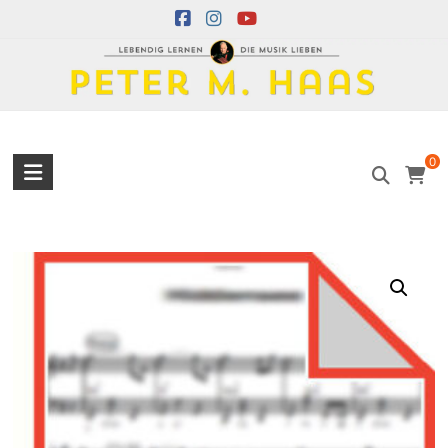
Skip
to
content
Peter
0
M.
Haas
Peter
M.
Haas
Musiker
–
Akkordeon,
Bandoneon,
Harmonielehre