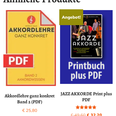
Angebot!
JAZZ AKKORDE Print plus
Akkordlehre ganz konkret
PDF
Band 2 (PDF)
€
25,80
Bewertet mit
Ursprünglicher
Aktuell
€
49,60
€
32,20