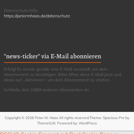
Datenschutz-Info:
https://petermhaas.de/datenschutz
"news-ticker" via E-Mail abonnieren
Erfolg! Es wurde gerade eine E-Mail versandt, um dein
Abonnement zu bestätigen. Bitte öffne diese E-Mail jetzt und
klicke auf „Aktivieren“, um dein Abonnement zu starten.
Schließe dich 2.869 anderen Abonnenten an
Copyright © 2026
Peter M. Haas
All rights reserved.Theme:
Spacious Pro
by
ThemeGrill. Powered by:
WordPress