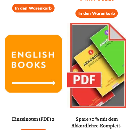
5.00
Preis
Preis
von 5
In den Warenkorb
war:
ist:
In den Warenkorb
€ 49,60
€ 32,20
Einzelnoten (PDF) 2
Spare 30 % mit dem
Akkordlehre-Komplett-