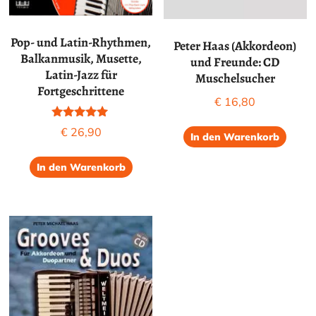
Pop- und Latin-Rhythmen,
Peter Haas (Akkordeon)
Balkanmusik, Musette,
und Freunde: CD
Latin-Jazz für
Muschelsucher
Fortgeschrittene
€
16,80
Bewertet mit
€
26,90
In den Warenkorb
5.00
von 5
In den Warenkorb