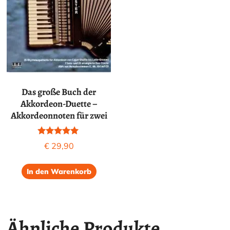
Das große Buch der
Akkordeon-Duette –
Akkordeonnoten für zwei
Bewertet mit
€
29,90
5.00
von 5
In den Warenkorb
Ähnliche Produkte