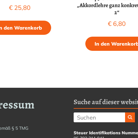
„Akkordlehre ganz konkre
€
25,80
2“
€
6,80
In den Warenkorb
In den Warenkor
ressum
Suche auf dieser websit
emäß § 5 TMG
Steuer Identifikations Numme