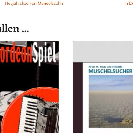
Neujahrslied von Mendelssohn
In Du
allen …