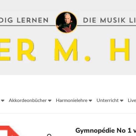
Peter
Akkordeonbücher
Harmonielehre
Unterricht
Liv
M.
Haas
Peter
Gymnopédie No 1 v
M.