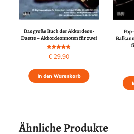
Das große Buch der Akkordeon-
Pop-
Duette – Akkordeonnoten für zwei
Balkanm
f
Bewertet mit
€
29,90
5.00
von 5
In den Warenkorb
Ähnliche Produkte