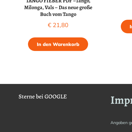
TANGO FIEBER PDF –Tango,
Milonga, Vals – Das neue große
Buch vom Tango
€
21,80
In den Warenkorb
Imp
Sterne bei GOOGLE
Angaben g