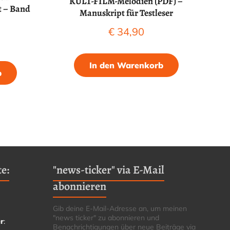
KULT-FILM-Melodien (PDF) –
t – Band
Manuskript für Testleser
€
34,90
In den Warenkorb
b
e:
"news-ticker" via E-Mail
abonnieren
Gib deine E-Mail-Adresse an, um meinen
"news ticker" zu abonnieren und
r
:
Benachrichtigungen über neue Beiträge via