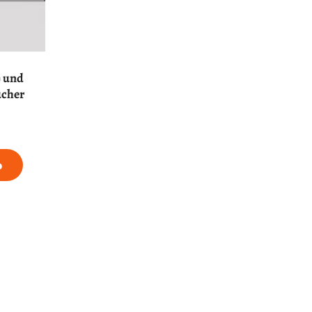
) und
ucher
b