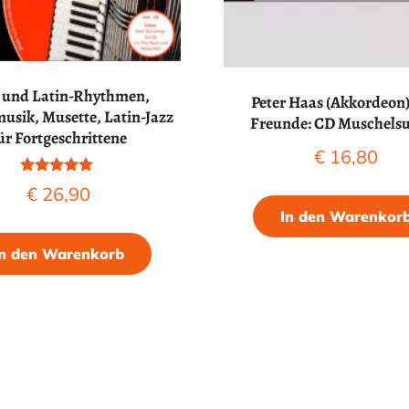
 und Latin-Rhythmen,
Peter Haas (Akkordeon
usik, Musette, Latin-Jazz
Freunde: CD Muschels
ür Fortgeschrittene
€
16,80
Bewertet mit
€
26,90
5.00
von 5
In den Warenkor
In den Warenkorb