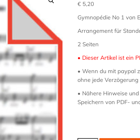
€
5,20
Haas
Musiker
Gymnopédie No 1 von Er
–
Akkordeon,
Arrangement für Standa
Bandoneon,
2 Seiten
Harmonielehre
• Dieser Artikel ist ei
• Wenn du mit paypal z
ohne jede Verzögerung 
• Nähere Hinweise und
Speichern von PDF- un