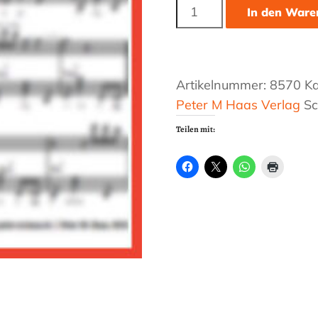
Gymnopédie
In den Ware
No
1
von
Erik
Satie
Artikelnummer:
8570
Ka
Menge
Peter M Haas Verlag
Sc
Teilen mit: