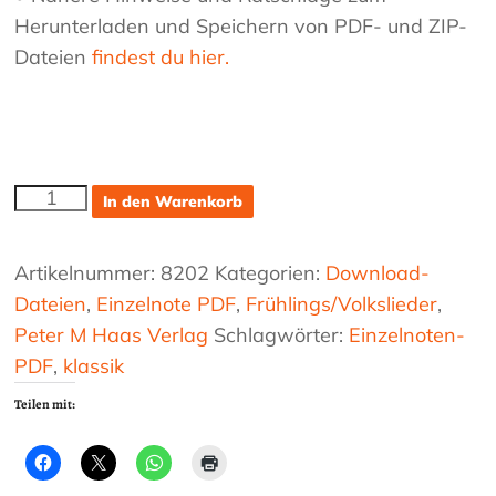
Herunterladen und Speichern von PDF- und ZIP-
Dateien
findest du hier.
Grüß
In den Warenkorb
Gott
du
schöner
Artikelnummer:
8202
Kategorien:
Download-
Maien
Dateien
,
Einzelnote PDF
,
Frühlings/Volkslieder
,
Menge
Peter M Haas Verlag
Schlagwörter:
Einzelnoten-
PDF
,
klassik
Teilen mit: