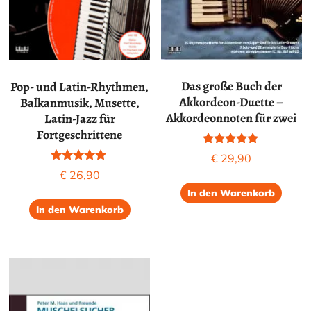
Das große Buch der
Pop- und Latin-Rhythmen,
Akkordeon-Duette –
Balkanmusik, Musette,
Akkordeonnoten für zwei
Latin-Jazz für
Fortgeschrittene
Bewertet mit
€
29,90
5.00
Bewertet mit
€
26,90
von 5
5.00
von 5
In den Warenkorb
In den Warenkorb