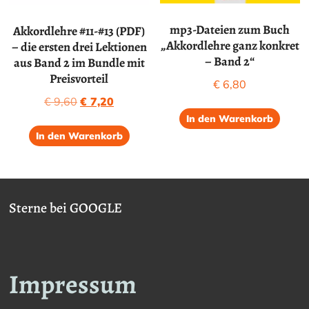
mp3-Dateien zum Buch
Akkordlehre #11-#13 (PDF)
„Akkordlehre ganz konkret
– die ersten drei Lektionen
– Band 2“
aus Band 2 im Bundle mit
Preisvorteil
€
6,80
Ursprünglicher
Aktueller
€
9,60
€
7,20
Preis
Preis
In den Warenkorb
war:
ist:
In den Warenkorb
€ 9,60
€ 7,20.
Sterne bei GOOGLE
Impressum