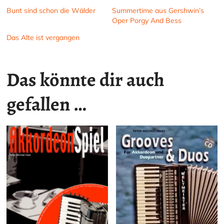
Bunt sind schon die Wälder
Summertime aus Gershwin’s
Oper Porgy And Bess
Das Alte ist vergangen
Das könnte dir auch
gefallen …