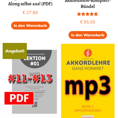
Akkordlehre-Komplett-
Along selbst aus! (PDF)
Bündel
€
27,80
Bewertet mit
€
55,55
5.00
In den Warenkorb
von 5
In den Warenkorb
Angebot!