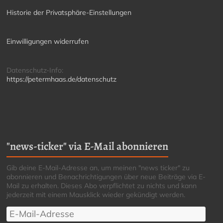
Historie der Privatsphäre-Einstellungen
Einwilligungen widerrufen
Datenschutz-Info:
https://petermhaas.de/datenschutz
"news-ticker" via E-Mail abonnieren
Gib deine E-Mail-Adresse an, um meinen "news ticker" zu
abonnieren und Benachrichtigungen über neue Beiträge via E-
Mail zu erhalten. Dieses Abo verpflichtet zu nichts und kann
jederzeit mit einem Mausklick wieder gekündigt werden.
E-
Mail-