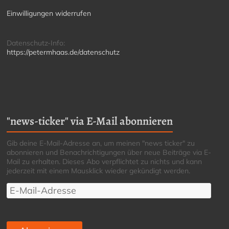
Einwilligungen widerrufen
Datenschutz-Info:
https://petermhaas.de/datenschutz
"news-ticker" via E-Mail abonnieren
Gib deine E-Mail-Adresse an, um meinen "news ticker" zu
abonnieren und Benachrichtigungen über neue Beiträge via E-
Mail zu erhalten. Dieses Abo verpflichtet zu nichts und kann
jederzeit mit einem Mausklick wieder gekündigt werden.
E-
Mail-
Adresse