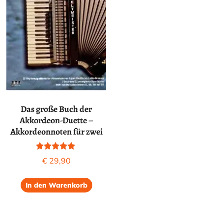
Das große Buch der
Akkordeon-Duette –
Akkordeonnoten für zwei
Bewertet mit
€
29,90
5.00
von 5
In den Warenkorb