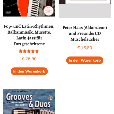
Pop- und Latin-Rhythmen,
Peter Haas (Akkordeon)
Balkanmusik, Musette,
und Freunde: CD
Latin-Jazz für
Muschelsucher
Fortgeschrittene
€
16,80
Bewertet mit
€
26,90
In den Warenkorb
5.00
von 5
In den Warenkorb