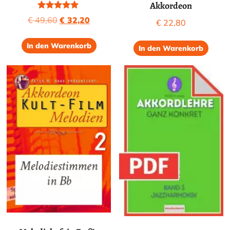
Akkordeon
Bewertet mit
Ursprünglicher
Aktueller
€
49,60
€
32,20
€
22,80
5.00
Preis
Preis
von 5
war:
ist:
In den Warenkorb
In den Warenkorb
€ 49,60
€ 32,20.