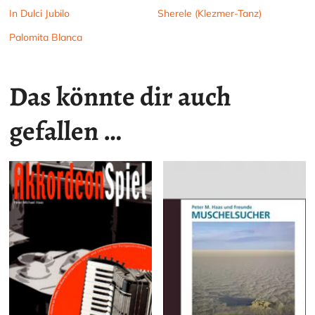
In Dulci Jubilo
Sherele (Klezmer-Tanz)
Palomita Blanca
Das könnte dir auch
gefallen …