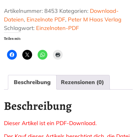
Chant
Menge
Artikelnummer:
8453
Kategorien:
Download-
Dateien
,
Einzelnote PDF
,
Peter M Haas Verlag
Schlagwort:
Einzelnoten-PDF
Teilen mit:
Beschreibung
Rezensionen (0)
Beschreibung
Dieser Artikel ist ein PDF-Download.
Der Kauf dieses Artikels berechtigt dich, die Datei