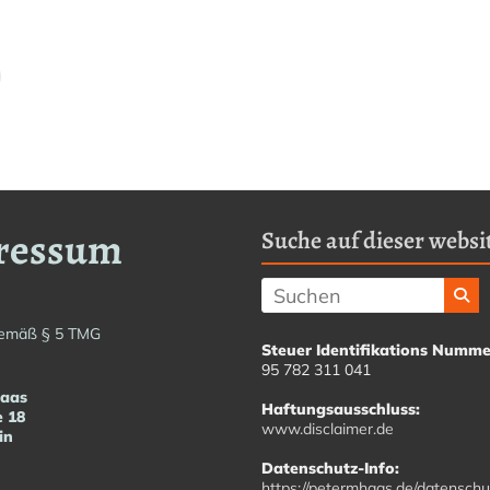
ressum
Suche auf dieser websit
emäß § 5 TMG
Steuer Identifikations Numme
95 782 311 041
Haas
Haftungsausschluss:
e 18
www.disclaimer.de
in
Datenschutz-Info:
https://petermhaas.de/datenschu