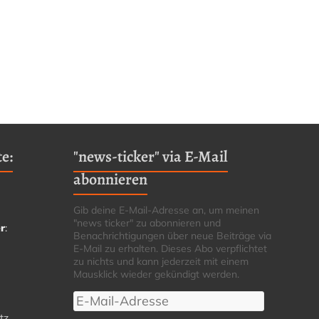
e:
"news-ticker" via E-Mail
abonnieren
Gib deine E-Mail-Adresse an, um meinen
"news ticker" zu abonnieren und
r
:
Benachrichtigungen über neue Beiträge via
E-Mail zu erhalten. Dieses Abo verpflichtet
zu nichts und kann jederzeit mit einem
Mausklick wieder gekündigt werden.
E-
Mail-
tz