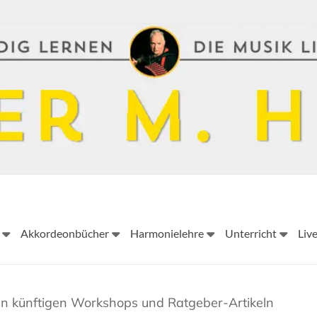
Peter
Akkordeonbücher
Harmonielehre
Unterricht
Liv
M.
Haas
Peter
en künftigen Workshops und Ratgeber-Artikeln
M.