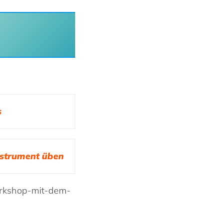
s
nstrument üben
orkshop-mit-dem-