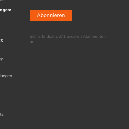
Adresse
ungen:
Abonnieren
Schließe dich 2.871 anderen Abonnenten
tz
an
rn
llungen
tz