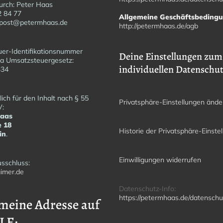
urch: Peter Haas
2 84 77
Allgemeine Geschäftsbeding
fopost@petermhaas.de
http://petermhaas.de/agb
er-Identifikationsnummer
Deine Einstellungen zum
a Umsatzsteuergesetz:
individuellen Datenschu
6334
ich für den Inhalt nach § 55
Privatsphäre-Einstellungen ände
V:
Haas
e 18
Historie der Privatsphäre-Einste
in
.
Einwilligungen widerrufen
sschluss:
imer.de
Datenschutz-Info:
https://petermhaas.de/datenschu
meine Adresse auf
LE: