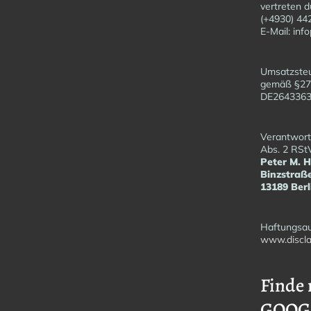
vertreten d
(+4930) 44
E-Mail: in
Umsatzsteu
gemäß §27
DE26433
Verantwortl
Abs. 2 RSt
Peter M. 
Binzstraß
13189 Berl
Haftungsau
www.discla
Finde 
GOOG