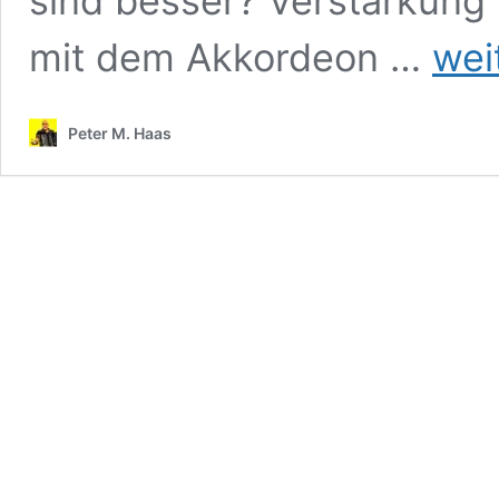
sind besser? Verstärkung
Marktübe
mit dem Akkordeon …
wei
Mikrofon
für
Akkorde
Peter M. Haas
Sound
auf
der
Bühne