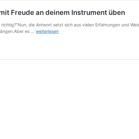
 mit Freude an deinem Instrument üben
richtig?“Nun, die Antwort setzt sich aus vielen Erfahrungen und Wei
Ratgeber:
abhängen.Aber es …
weiterlesen
So
kannst
du
erfolgreich
und
mit
Freude
an
deinem
Instrument
üben