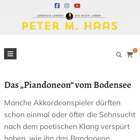
Skip
to
content
Peter
0
M.
Haas
Das „Piandoneon“ vom Bodensee
Peter
M.
Haas
Manche Akkordeonspieler dürften
Musiker
schon einmal oder öfter die Sehnsucht
–
Akkordeon,
nach dem poetischen Klang verspürt
Bandoneon,
haben, wie ihn das Bandoneon
Harmonielehre