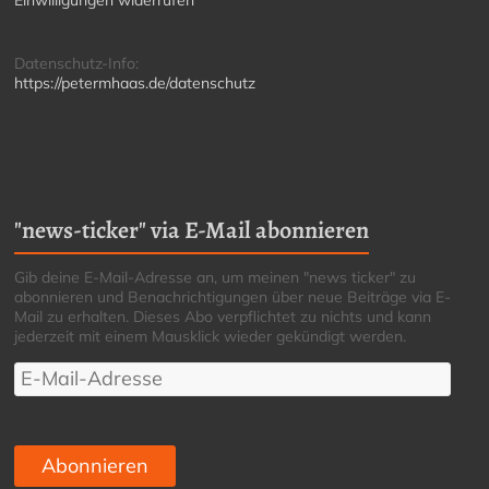
Einwilligungen widerrufen
Datenschutz-Info:
https://petermhaas.de/datenschutz
"news-ticker" via E-Mail abonnieren
Gib deine E-Mail-Adresse an, um meinen "news ticker" zu
abonnieren und Benachrichtigungen über neue Beiträge via E-
Mail zu erhalten. Dieses Abo verpflichtet zu nichts und kann
jederzeit mit einem Mausklick wieder gekündigt werden.
E-
Mail-
Adresse
Abonnieren