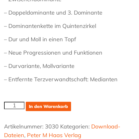
– Doppeldominante und 3. Dominante
– Dominantenkette im Quintenzirkel
– Dur und Moll in einen Topf
– Neue Progressionen und Funktionen
– Durvariante, Mollvariante
– Entfernte Terzverwandtschaft: Medianten
Lektion
In den Warenkorb
#20
"ENTFERNTE
VERWANDTE"
Artikelnummer:
3030
Kategorien:
Download-
Menge
Dateien
,
Peter M Haas Verlag