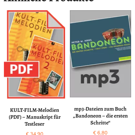
mp3-Dateien zum Buch
KULT-FILM-Melodien
„Bandoneon – die ersten
(PDF) – Manuskript für
Schritte“
Testleser
€
6,80
€
34,90