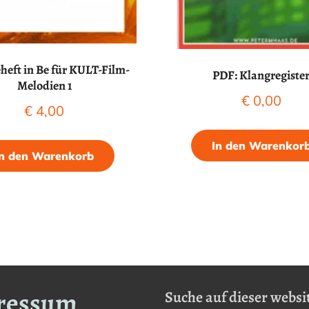
heft in Be für KULT-Film-
PDF: Klangregiste
Melodien 1
€
0,00
€
4,00
In den Warenkor
In den Warenkorb
ressum
Suche auf dieser websit