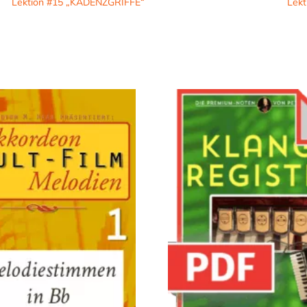
Lektion #15 „KADENZGRIFFE“
Lek