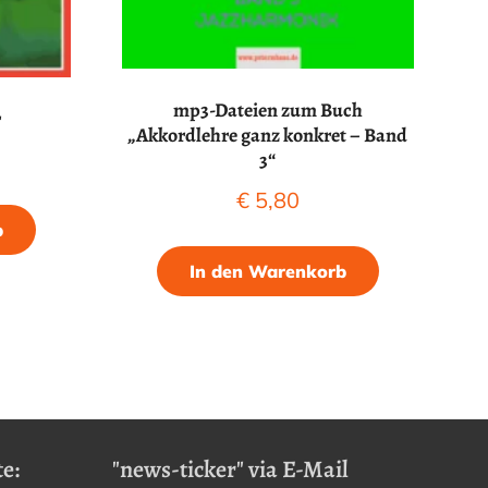
mp3-Dateien zum Buch
r
„Akkordlehre ganz konkret – Band
3“
€
5,80
b
In den Warenkorb
e:
"news-ticker" via E-Mail