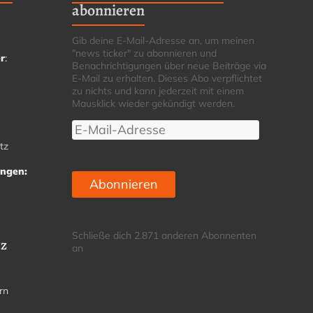
abonnieren
Gib deine E-Mail-Adresse an, um meinen
"news ticker" zu abonnieren und
r
:
Benachrichtigungen über neue Beiträge via
E-Mail zu erhalten. Dieses Abo verpflichtet
zu nichts und kann jederzeit mit einem
Mausklick wieder gekündigt werden.
E-
Mail-
tz
Adresse
ungen:
Abonnieren
Schließe dich 2.871 anderen Abonnenten
tz
an
rn