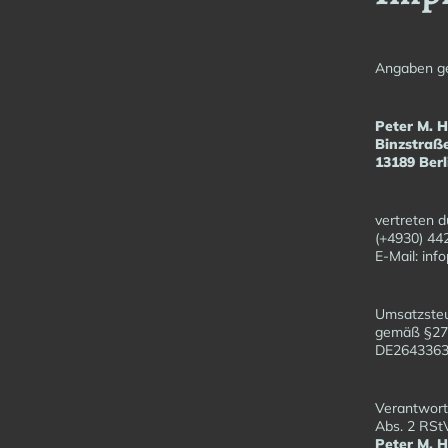
Angaben g
Peter M. 
Binzstraß
13189 Berl
vertreten d
(+4930) 44
E-Mail: in
Umsatzsteu
gemäß §27
DE26433
Verantwortl
Abs. 2 RSt
Peter M. 