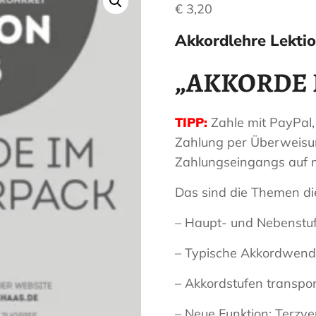
€
3,20
Haas
Musiker
Akkordlehre Lektio
–
Akkordeon,
„AKKORDE 
Bandoneon,
Harmonielehre
TIPP:
Zahle mit PayPal,
Zahlung per Überweisu
Zahlungseingangs auf 
Das sind die Themen die
– Haupt- und Nebenstuf
– Typische Akkordwend
– Akkordstufen transpo
– Neue Funktion: Terzv