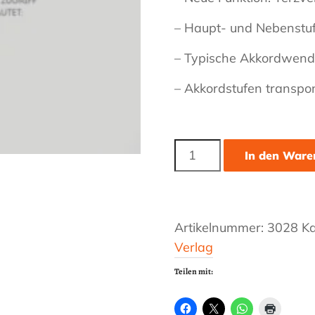
– Haupt- und Nebenstuf
– Typische Akkordwend
– Akkordstufen transpo
Lektion
In den Ware
#18
"AKKORDE
IM
SECHSERPACK"
Menge
Artikelnummer:
3028
Ka
Verlag
Teilen mit: