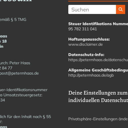
emäß § 5 TMG
Steuer Identifikations Numme
95 782 311 041
Haas
Haftungsausschluss:
e 18
www.disclaimer.de
in
Datenschutz-Info:
https://petermhaas.de/datenschu
urch: Peter Haas
2 84 77
Allgemeine Geschäftsbeding
fopost@petermhaas.de
http://petermhaas.de/agb
er-Identifikationsnummer
Deine Einstellungen zum
a Umsatzsteuergesetz:
individuellen Datenschu
6334
ich für den Inhalt nach § 55
Privatsphäre-Einstellungen ände
V:
Haas