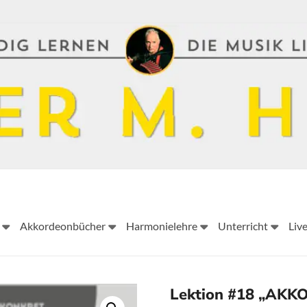
Peter
Akkordeonbücher
Harmonielehre
Unterricht
Liv
M.
Haas
Peter
Lektion #18 „AK
M.