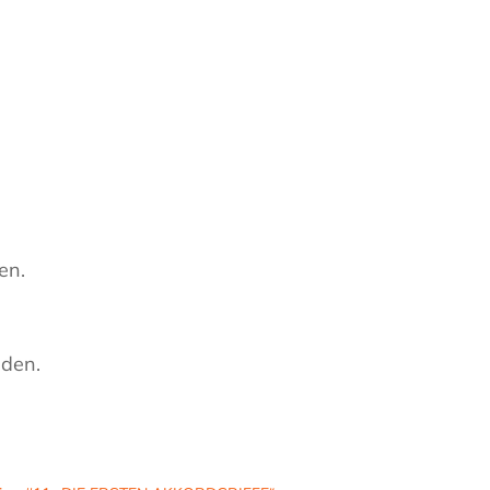
en.
aden.