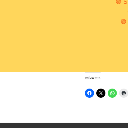
🟢 S
🟢
Teilen mit: