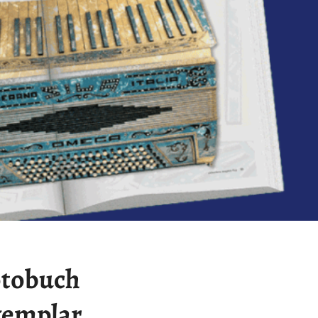
otobuch
xemplar