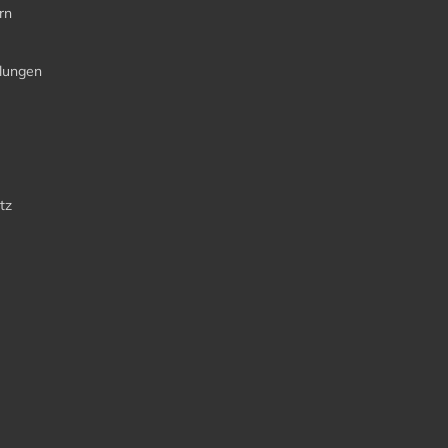
rn
llungen
tz