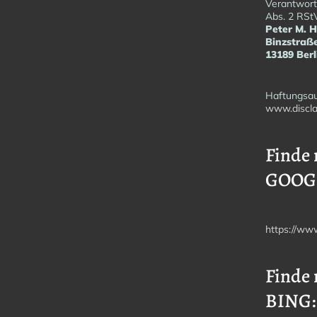
Verantwortl
Abs. 2 RSt
Peter M. 
Binzstraß
13189 Berl
Haftungsau
www.discla
Finde 
GOOG
https://ww
Finde 
BING: