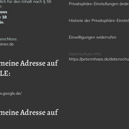
ich für den Inhalt nach § 55
Privatsphäre-Einstellungen ände
V:
Haas
e 18
Historie der Privatsphäre-Einste
in
.
Einwilligungen widerrufen
sschluss:
imer.de
Datenschutz-Info:
https://petermhaas.de/datenschu
meine Adresse auf
LE:
w.google.de/
meine Adresse auf