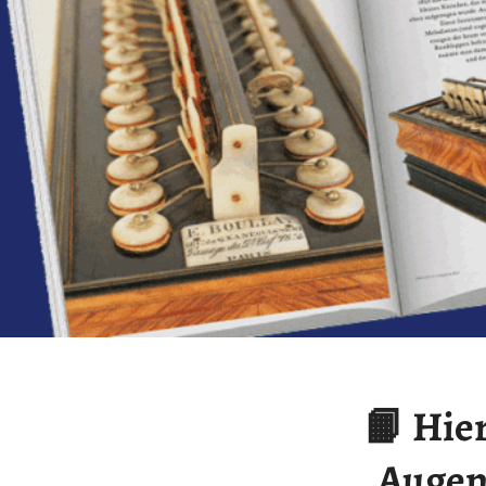
📙 Hie
„Augen