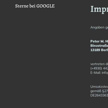
Imp
Sterne bei GOOGLE
Angaben g
Peter M. 
Binzstraß
13189 Berl
vertreten d
(+4930) 44
E-Mail: in
Umsatzsteu
gemäß §27
DE26433