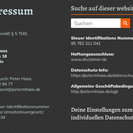
ressum
Suche auf dieser websit
emäß § 5 TMG
Steuer Identifikations Numme
95 782 311 041
Haas
Haftungsausschluss:
e 18
www.disclaimer.de
in
Datenschutz-Info:
https://petermhaas.de/datenschu
urch: Peter Haas
2 84 77
Allgemeine Geschäftsbeding
fopost@petermhaas.de
http://petermhaas.de/agb
er-Identifikationsnummer
Deine Einstellungen zum
a Umsatzsteuergesetz:
individuellen Datenschu
6334