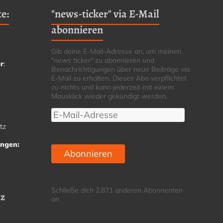
e:
"news-ticker" via E-Mail
abonnieren
Gib deine E-Mail-Adresse an, um meinen
"news ticker" zu abonnieren und
r
:
Benachrichtigungen über neue Beiträge via
E-Mail zu erhalten. Dieses Abo verpflichtet
zu nichts und kann jederzeit mit einem
Mausklick wieder gekündigt werden.
E-
Mail-
tz
Adresse
ungen:
Abonnieren
Schließe dich 2.871 anderen Abonnenten
tz
an