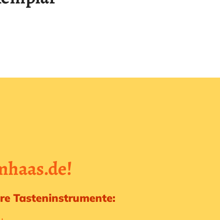
mhaas.de!
ere Tasteninstrumente: