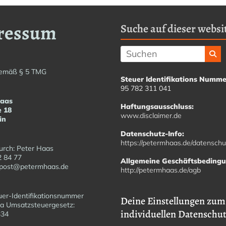
ressum
Suche auf dieser websit
emäß § 5 TMG
Steuer Identifikations Numme
95 782 311 041
Haas
Haftungsausschluss:
e 18
www.disclaimer.de
in
Datenschutz-Info:
https://petermhaas.de/datenschu
urch: Peter Haas
2 84 77
Allgemeine Geschäftsbeding
fopost@petermhaas.de
http://petermhaas.de/agb
er-Identifikationsnummer
Deine Einstellungen zum
a Umsatzsteuergesetz:
individuellen Datenschu
6334