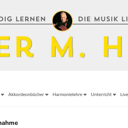
Peter
Akkordeonbücher
Harmonielehre
Unterricht
Liv
M.
Haas
Peter
fnahme
M.