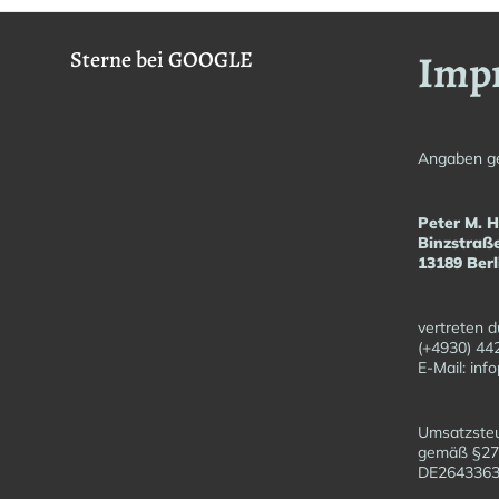
Imp
Sterne bei GOOGLE
Angaben g
Peter M. 
Binzstraß
13189 Berl
vertreten d
(+4930) 44
E-Mail: in
Umsatzsteu
gemäß §27
DE26433