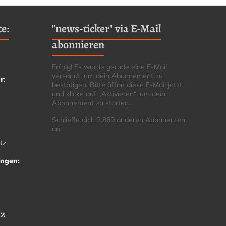
e:
"news-ticker" via E-Mail
abonnieren
Erfolg! Es wurde gerade eine E-Mail
versandt, um dein Abonnement zu
r
:
bestätigen. Bitte öffne diese E-Mail jetzt
und klicke auf „Aktivieren“, um dein
Abonnement zu starten.
Schließe dich 2.869 anderen Abonnenten
an
tz
ungen:
tz