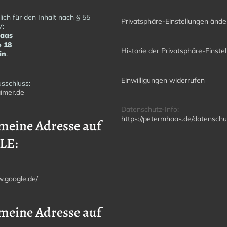
ich für den Inhalt nach § 55
Privatsphäre-Einstellungen ände
V:
Haas
e 18
Historie der Privatsphäre-Einste
in
.
Einwilligungen widerrufen
sschluss:
imer.de
Datenschutz-Info:
https://petermhaas.de/datenschu
meine Adresse auf
LE:
w.google.de/
meine Adresse auf