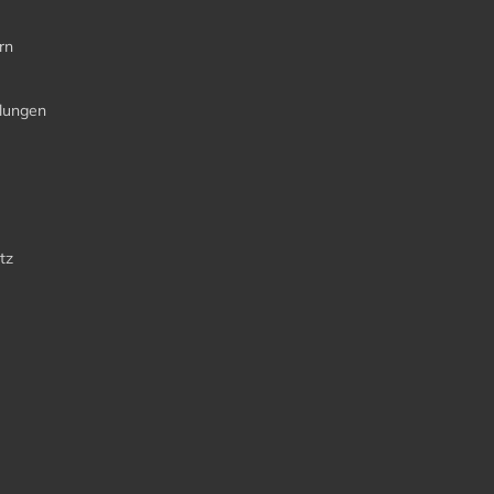
rn
llungen
tz