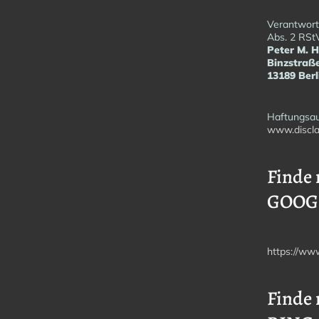
Verantwortl
Abs. 2 RSt
Peter M. 
Binzstraß
13189 Berl
Haftungsau
www.discla
Finde 
GOOG
https://ww
Finde 