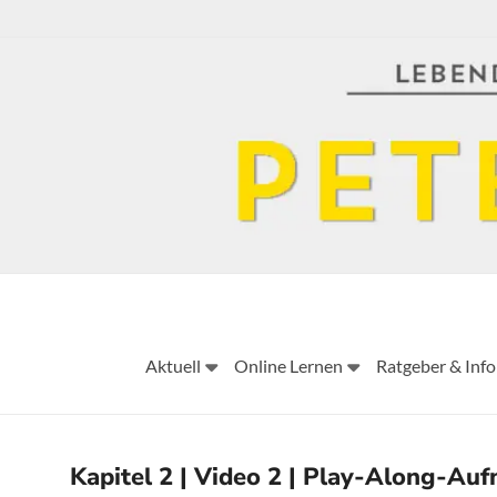
Skip
to
content
Aktuell
Online Lernen
Ratgeber & Info
Kapitel 2 | Video 2 | Play-Along-Au