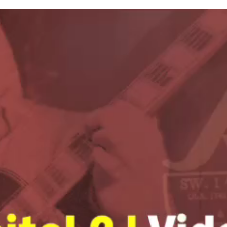
Haas
Musiker
–
Akkordeon,
Bandoneon,
Harmonielehre