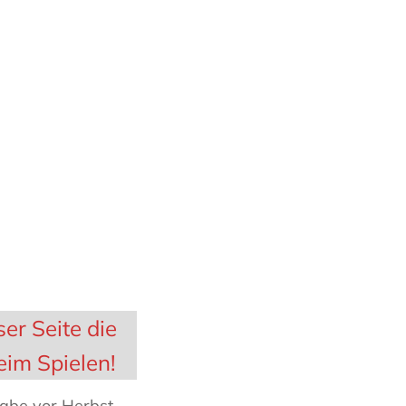
er Seite die
im Spielen!
gabe vor Herbst