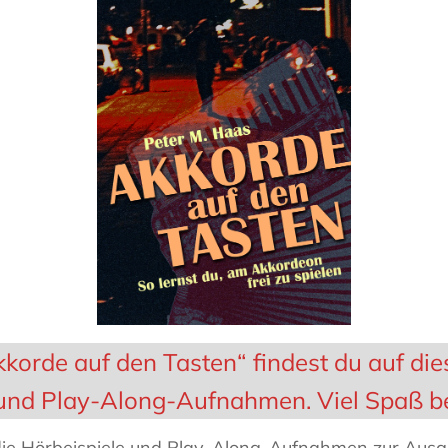
Haas
Musiker
–
Akkordeon,
Bandoneon,
Harmonielehre
orde auf den Tasten“ findest du auf dies
 und Play-Along-Aufnahmen. Viel Spaß be
 die Hörbeispiele und Play-Along-Aufnahmen zur Aus