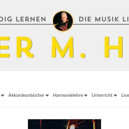
Peter
Akkordeonbücher
Harmonielehre
Unterricht
Liv
M.
Haas
Peter
M.