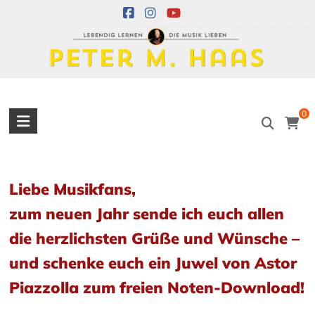
Skip
to
content
Peter
0
M.
Haas
Liebe Musikfans
,
Peter
M.
zum neuen Jahr sende ich euch allen
Haas
die herzlichsten Grüße und Wünsche –
Musiker
–
und schenke euch ein Juwel von Astor
Akkordeon,
Piazzolla zum freien Noten-Download!
Bandoneon,
Harmonielehre