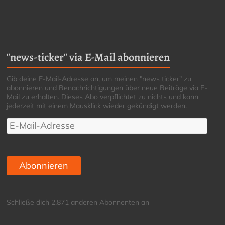
"news-ticker" via E-Mail abonnieren
Gib deine E-Mail-Adresse an, um meinen "news ticker" zu
abonnieren und Benachrichtigungen über neue Beiträge via E-
Mail zu erhalten. Dieses Abo verpflichtet zu nichts und kann
jederzeit mit einem Mausklick wieder gekündigt werden.
E-
Mail-
Adresse
Abonnieren
Schließe dich 2.871 anderen Abonnenten an