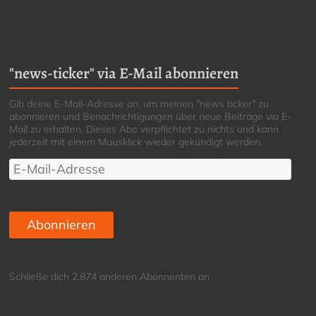
"news-ticker" via E-Mail abonnieren
Gib deine E-Mail-Adresse an, um meinen "news ticker" zu
abonnieren und Benachrichtigungen über neue Beiträge via E-
Mail zu erhalten. Dieses Abo verpflichtet zu nichts und kann
jederzeit mit einem Mausklick wieder gekündigt werden.
E-
Mail-
Adresse
Abonnieren
Schließe dich 2.874 anderen Abonnenten an