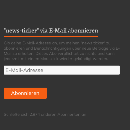
"news-ticker" via E-Mail abonnieren
Gib deine E-Mail-Adresse an, um meinen "news ticker" zu
abonnieren und Benachrichtigungen über neue Beiträge via E-
Mail zu erhalten. Dieses Abo verpflichtet zu nichts und kann
jederzeit mit einem Mausklick wieder gekündigt werden.
E-
Mail-
Adresse
Abonnieren
Schließe dich 2.874 anderen Abonnenten an