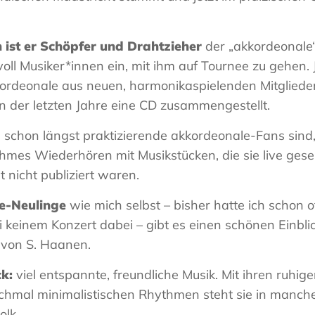
n ist er Schöpfer und Drahtzieher
der „akkordeonale“:
voll Musiker*innen ein, mit ihm auf Tournee zu gehen.
rdeonale aus neuen, harmonikaspielenden Mitgliedern
 der letzten Jahre eine CD zusammengestellt.
e schon längst praktizierende akkordeonale-Fans sind,
hmes Wiederhören mit Musikstücken, die sie live ges
t nicht publiziert waren.
e-Neulinge
wie mich selbst – bisher hatte ich schon o
 keinem Konzert dabei – gibt es einen schönen Einblic
 von S. Haanen.
ck:
viel entspannte, freundliche Musik. Mit ihren ruhi
hmal minimalistischen Rhythmen steht sie in mancher
olk.