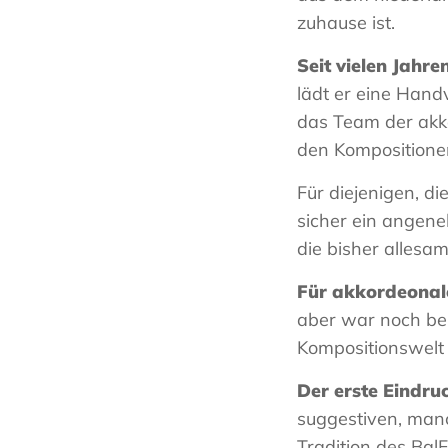
zuhause ist.
Seit vielen Jahre
lädt er eine Hand
das Team der akko
den Kompositionen
Für diejenigen, di
sicher ein angene
die bisher allesam
Für akkordeonal
aber war noch bei
Kompositionswelt
Der erste Eindru
suggestiven, manc
Tradition des BalF