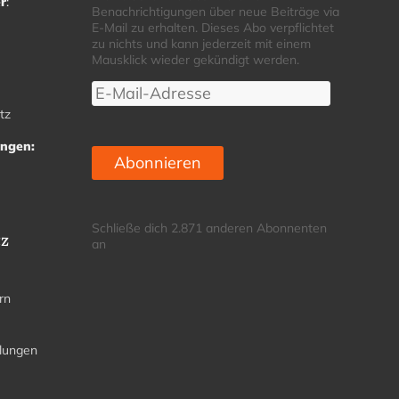
r
:
Benachrichtigungen über neue Beiträge via
E-Mail zu erhalten. Dieses Abo verpflichtet
zu nichts und kann jederzeit mit einem
Mausklick wieder gekündigt werden.
E-
Mail-
tz
Adresse
ungen:
Abonnieren
Schließe dich 2.871 anderen Abonnenten
tz
an
rn
llungen