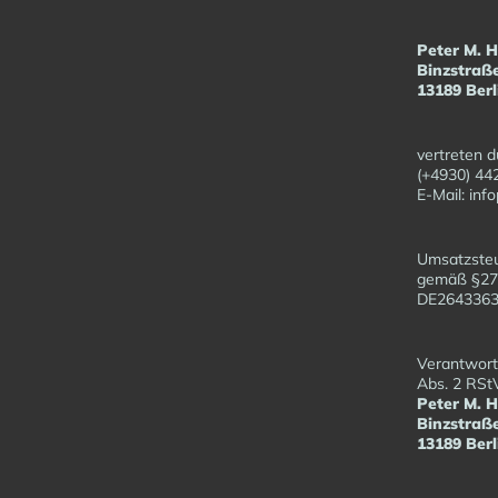
Peter M. 
Binzstraß
13189 Berl
vertreten d
(+4930) 44
E-Mail: in
Umsatzsteu
gemäß §27
DE26433
Verantwortl
Abs. 2 RSt
Peter M. 
Binzstraß
13189 Berl