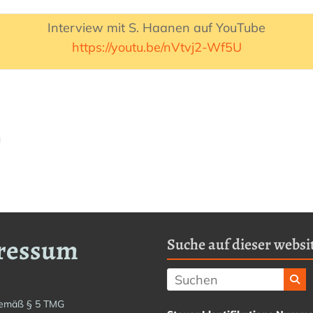
Interview mit S. Haanen auf YouTube
https://youtu.be/nVtvj2-Wf5U
ressum
Suche auf dieser websit
emäß § 5 TMG