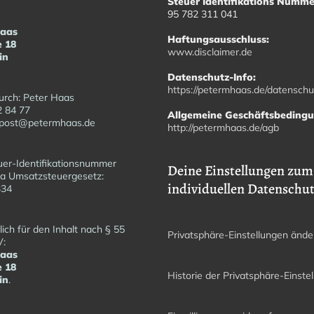
Steuer Identifikations Numme
95 782 311 041
Haas
Haftungsausschluss:
e 18
www.disclaimer.de
in
Datenschutz-Info:
https://petermhaas.de/datenschu
urch: Peter Haas
2 84 77
Allgemeine Geschäftsbeding
fopost@petermhaas.de
http://petermhaas.de/agb
er-Identifikationsnummer
Deine Einstellungen zum
a Umsatzsteuergesetz:
individuellen Datenschu
6334
ich für den Inhalt nach § 55
Privatsphäre-Einstellungen ände
V:
Haas
e 18
Historie der Privatsphäre-Einste
in
.