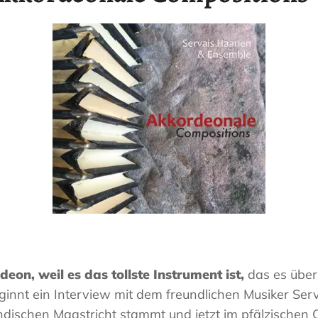
Haas
Musiker
–
Akkordeon,
Bandoneon,
Harmonielehre
deon, weil es das tollste Instrument ist,
das es überh
innt ein Interview mit dem freundlichen Musiker Ser
dischen Maastricht stammt und jetzt im pfälzischen