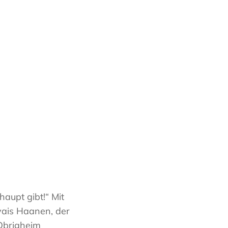
aupt gibt!“ Mit
vais Haanen, der
 Obrigheim