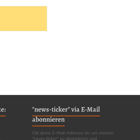
e:
"news-ticker" via E-Mail
abonnieren
Gib deine E-Mail-Adresse an, um meinen
"news ticker" zu abonnieren und