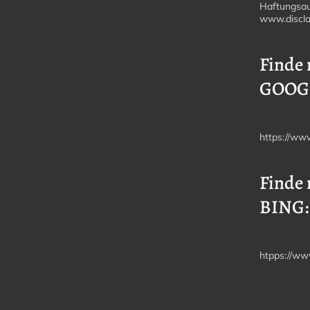
Haftungsau
www.discla
Finde 
GOOG
https://ww
Finde 
BING:
htpps://ww