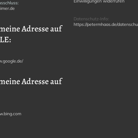
Einwilligungen widerrufen
sschluss:
imer.de
Datenschutz-Info:
https://petermhaas.de/datenschu
meine Adresse auf
LE:
w.google.de/
meine Adresse auf
w.bing.com