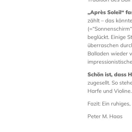
„Après Soleil“ fa
zählt – das könn
(=“Sonnenschirm“)
beglückt. Einige 
überraschen durc
Balladen wieder v
impressionistisch
Schön ist, dass 
zugesellt. So ste
Harfe und Violine.
Fazit: Ein ruhig
Peter M. Haas