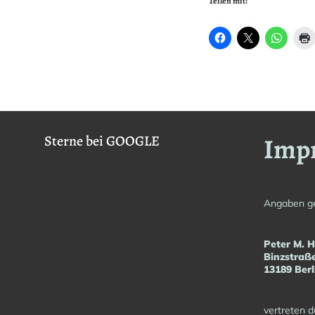
Teilen mit:
Imp
Sterne bei GOOGLE
Angaben g
Peter M. 
Binzstraß
13189 Berl
vertreten d