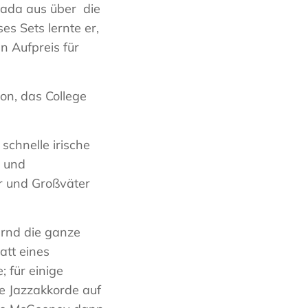
nada aus über die
es Sets lernte er,
n Aufpreis für
on, das College
 schnelle irische
ß und
er und Großväter
ernd die ganze
tt eines
 für einige
te Jazzakkorde auf