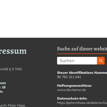
ressum
Suche auf dieser websit
emäß § 5 TMG
Steuer Identifikations Numme
95 782 311 041
Haas
Haftungsausschluss:
e 18
www.disclaimer.de
in
Datenschutz-Info:
https://petermhaas.de/datenschu
urch: Peter Haas