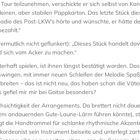
Tour teilzunehmen, verschickte er sich selbst von Ka
einen, aber stabilen Pappkarton. Das letzte Stück dies
dio des Post-LKW’s hörte und wünschte, er hätte de
ezahlt.“
ermutlich nicht geflunkert): „Dieses Stück handelt dav
d sich vom Acker zu machen.“
terhaft spielen, ist ihnen längst bestätigt worden. Das
swingen, mit immer neuen Schleifen der Melodie Spa
reiten – das ist nicht neu, das haben schon die Vät
 gefiel mir mir bei Goitse besonders?
hsichtigkeit der Arrangements. Da brettert nicht dau
em andauernden Gute-Laune-Lärm führen könnte), sta
t die Handtrommel für schlanke rhythmische Akzente;
kordeonist sein Instrument beiseite und unterlegt zar