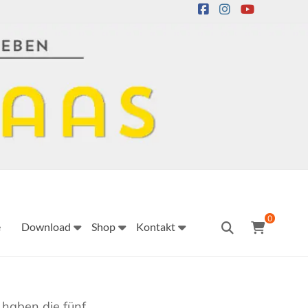
0
e
Download
Shop
Kontakt
 haben die fünf