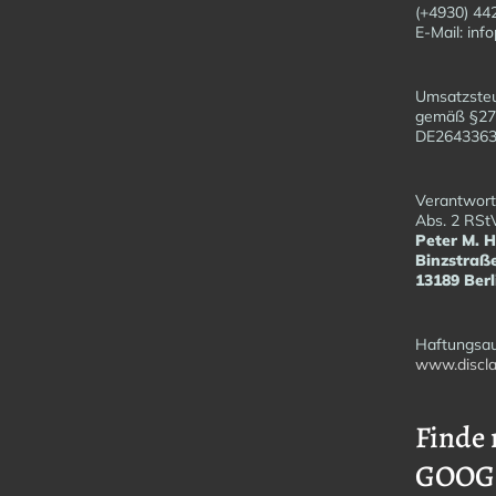
(+4930) 44
E-Mail: in
Umsatzsteu
gemäß §27
DE26433
Verantwortl
Abs. 2 RSt
Peter M. 
Binzstraß
13189 Berl
Haftungsau
www.discla
Finde 
GOOG