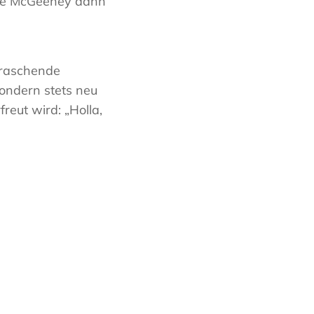
ine McGeeney dann
erraschende
sondern stets neu
reut wird: „Holla,