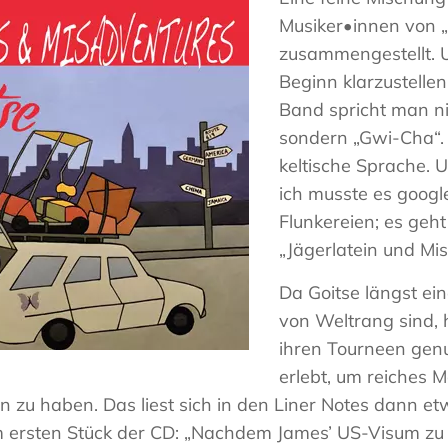
Haas
Musiker•innen von „
Musiker
zusammengestellt. U
–
Beginn klarzustelle
Akkordeon,
Band spricht man ni
Bandoneon,
sondern „Gwi-Cha“. 
Harmonielehre
keltische Sprache. U
ich musste es googl
Flunkereien; es geh
„Jägerlatein und Mis
Da Goitse längst ein
von Weltrang sind, 
ihren Tourneen gen
erlebt, um reiches Ma
n zu haben. Das liest sich in den Liner Notes dann etw
 ersten Stück der CD: „Nachdem James’ US-Visum zu s