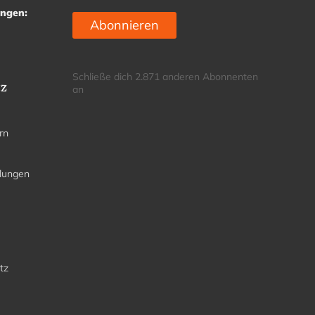
ungen:
Abonnieren
Schließe dich 2.871 anderen Abonnenten
tz
an
rn
llungen
tz