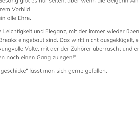
Gesang gibt es nur selten, aber wenn die Geigerin A
hrem Vorbild
in alle Ehre.
ie Leichtigkeit und Eleganz, mit der immer wieder üb
reaks eingebaut sind. Das wirkt nicht ausgeklügelt, 
ungvolle Volte, mit der der Zuhörer überrascht und erf
en noch einen Gang zulegen!“
sgeschicke“ lässt man sich gerne gefallen.