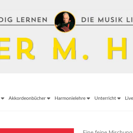
Peter
Akkordeonbücher
Harmonielehre
Unterricht
Liv
M.
Haas
Peter
Eine feine Mischung
M.