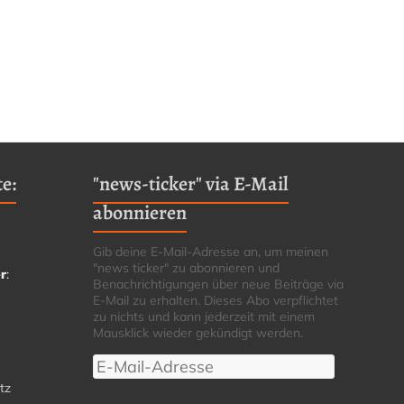
e:
"news-ticker" via E-Mail
abonnieren
Gib deine E-Mail-Adresse an, um meinen
"news ticker" zu abonnieren und
r
:
Benachrichtigungen über neue Beiträge via
E-Mail zu erhalten. Dieses Abo verpflichtet
zu nichts und kann jederzeit mit einem
Mausklick wieder gekündigt werden.
E-
Mail-
tz
Adresse