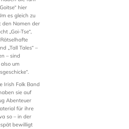
Goitse“ hier
m es gleich zu
n: den Namen der
cht „Goi-Tse“,
Rätselhafte
nd „Tall Tales“ –
en – sind
t also um
sgeschicke“.
e Irish Folk Band
haben sie auf
ug Abenteuer
terial für ihre
a so – in der
pät bewilligt