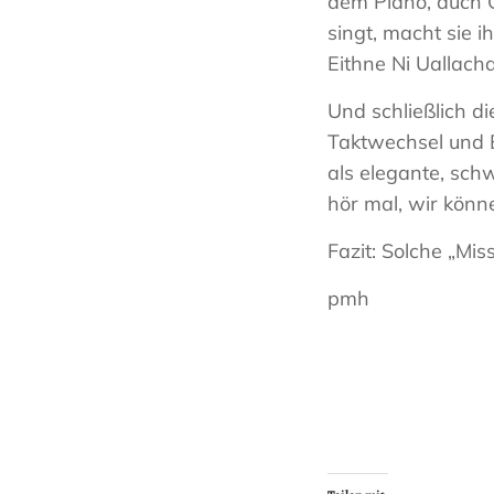
dem Piano, auch 
singt, macht sie i
Eithne Ni Uallacha
Und schließlich d
Taktwechsel und B
als elegante, schw
hör mal, wir könn
Fazit: Solche „Mis
pmh