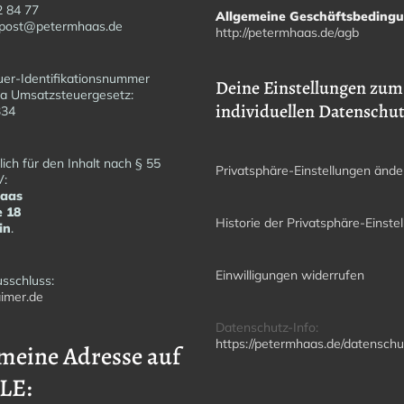
2 84 77
Allgemeine Geschäftsbeding
fopost@petermhaas.de
http://petermhaas.de/agb
er-Identifikationsnummer
Deine Einstellungen zum
a Umsatzsteuergesetz:
individuellen Datenschu
6334
ich für den Inhalt nach § 55
Privatsphäre-Einstellungen ände
V:
Haas
e 18
Historie der Privatsphäre-Einste
in
.
Einwilligungen widerrufen
sschluss:
imer.de
Datenschutz-Info:
https://petermhaas.de/datenschu
meine Adresse auf
LE: