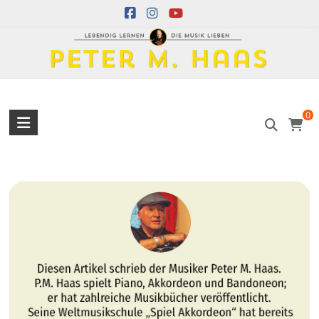
Skip
to
content
Peter
0
M.
Haas
Peter
M.
Haas
Musiker
–
Akkordeon,
Bandoneon,
Harmonielehre