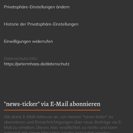
Privatsphäre-Einstellungen ändern
Historie der Privatsphäre-Einstellungen
Einwilligungen widerrufen
Datenschutz-Info:
https://petermhaas.de/datenschutz
"news-ticker" via E-Mail abonnieren
Gib deine E-Mail-Adresse an, um meinen "news ticker" zu
abonnieren und Benachrichtigungen über neue Beiträge via E-
Mail zu erhalten. Dieses Abo verpflichtet zu nichts und kann
jederzeit mit einem Mausklick wieder gekündigt werden.