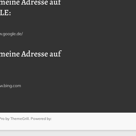
meine Adresse auf
LE:
w.google.de/
meine Adresse auf
w.bing.com
Pro
by ThemeGrill. Powered by: