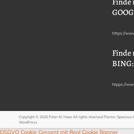
Finde 
GOOG
https://ww
Finde 
BING:
htpps://ww
Copyright © 2026
Peter M. Haas
All rights reserved.Theme:
Spacious 
WordPress
DSGVO Cookie Consent mit Real Cookie Banner