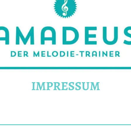
Haas
Musiker
–
Akkordeon,
Bandoneon,
Harmonielehre
IMPRESSUM