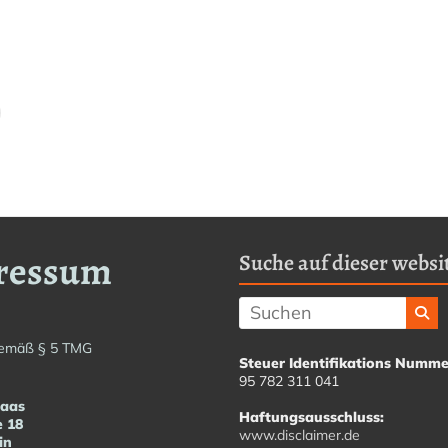
ressum
Suche auf dieser websit
emäß § 5 TMG
Steuer Identifikations Numme
95 782 311 041
Haas
Haftungsausschluss:
e 18
www.disclaimer.de
in