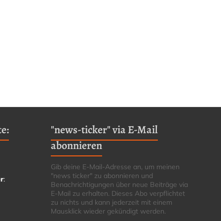
e:
"news-ticker" via E-Mail
abonnieren
Gib deine E-Mail-Adresse an, um meinen
"news ticker" zu abonnieren und
r
:
Benachrichtigungen über neue Beiträge via
E-Mail zu erhalten. Dieses Abo verpflichtet
zu nichts und kann jederzeit mit einem
Mausklick wieder gekündigt werden.