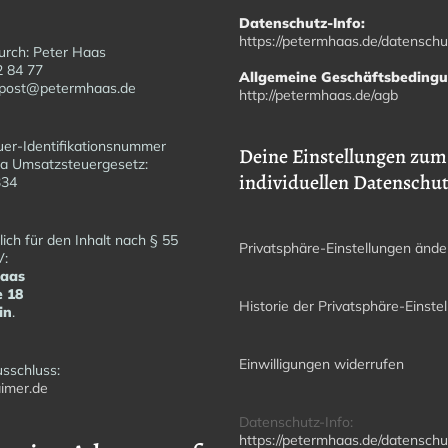
Datenschutz-Info:
https://petermhaas.de/datenschu
urch: Peter Haas
2 84 77
Allgemeine Geschäftsbeding
fopost@petermhaas.de
http://petermhaas.de/agb
er-Identifikationsnummer
Deine Einstellungen zum
a Umsatzsteuergesetz:
individuellen Datenschu
6334
ich für den Inhalt nach § 55
Privatsphäre-Einstellungen ände
V:
Haas
e 18
Historie der Privatsphäre-Einste
in
.
Einwilligungen widerrufen
sschluss:
imer.de
Datenschutz-Info:
https://petermhaas.de/datenschu