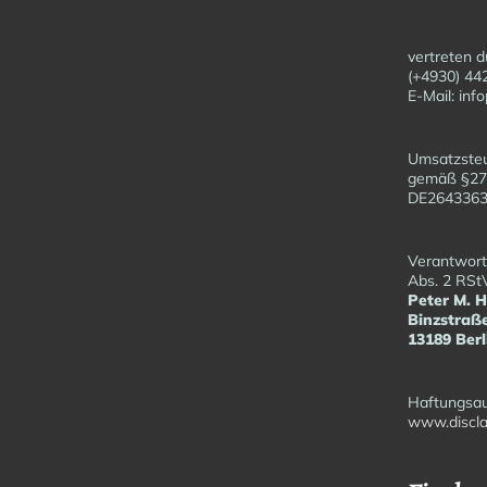
vertreten d
(+4930) 44
E-Mail: in
Umsatzsteu
gemäß §27
DE26433
Verantwortl
Abs. 2 RSt
Peter M. 
Binzstraß
13189 Berl
Haftungsau
www.discla