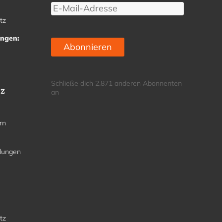
E-
Mail-
tz
Adresse
ungen:
Abonnieren
Schließe dich 2.871 anderen Abonnenten
tz
an
rn
llungen
tz