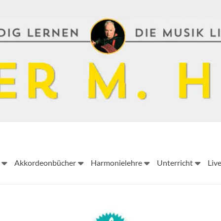
Peter
Akkordeonbücher
Harmonielehre
Unterricht
Liv
M.
Haas
Peter
M.