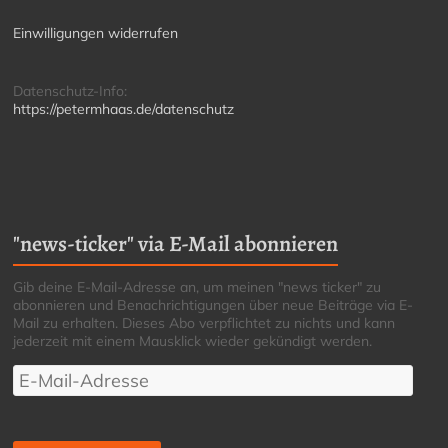
Einwilligungen widerrufen
Datenschutz-Info:
https://petermhaas.de/datenschutz
"news-ticker" via E-Mail abonnieren
Gib deine E-Mail-Adresse an, um meinen "news ticker" zu
abonnieren und Benachrichtigungen über neue Beiträge via E-
Mail zu erhalten. Dieses Abo verpflichtet zu nichts und kann
jederzeit mit einem Mausklick wieder gekündigt werden.
E-
Mail-
Adresse