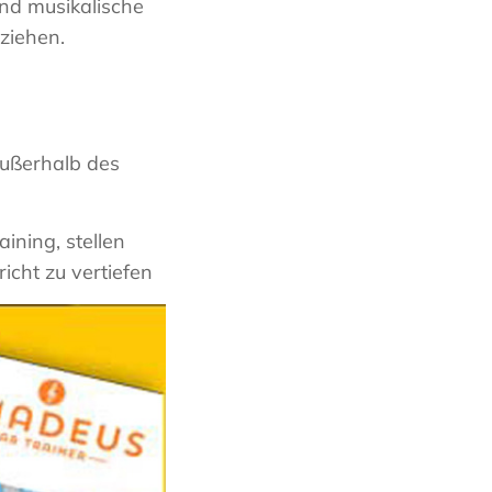
und musikalische
eziehen.
außerhalb des
ining, stellen
icht zu vertiefen