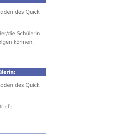
laden des Quick
er/die Schülerin
olgen können,
lerin:
laden des Quick
riefe