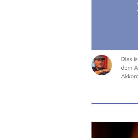
Dies i
dem Au
Akkord