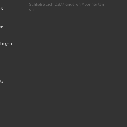
Schließe dich 2.877 anderen Abonnenten
tz
an
rn
llungen
tz