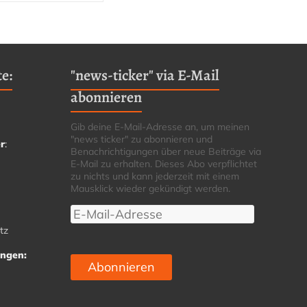
e:
"news-ticker" via E-Mail
abonnieren
Gib deine E-Mail-Adresse an, um meinen
"news ticker" zu abonnieren und
r
:
Benachrichtigungen über neue Beiträge via
E-Mail zu erhalten. Dieses Abo verpflichtet
zu nichts und kann jederzeit mit einem
Mausklick wieder gekündigt werden.
E-
Mail-
tz
Adresse
ungen:
Abonnieren