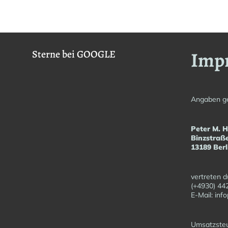
Imp
Sterne bei GOOGLE
Angaben g
Peter M. 
Binzstraß
13189 Berl
vertreten d
(+4930) 44
E-Mail: in
Umsatzsteu