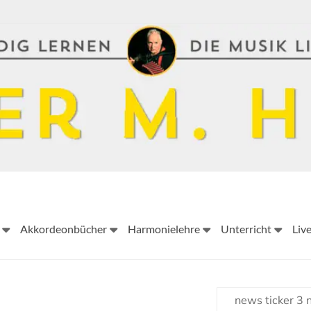
Peter
Akkordeonbücher
Harmonielehre
Unterricht
Liv
M.
Haas
Peter
news ticker 3
M.