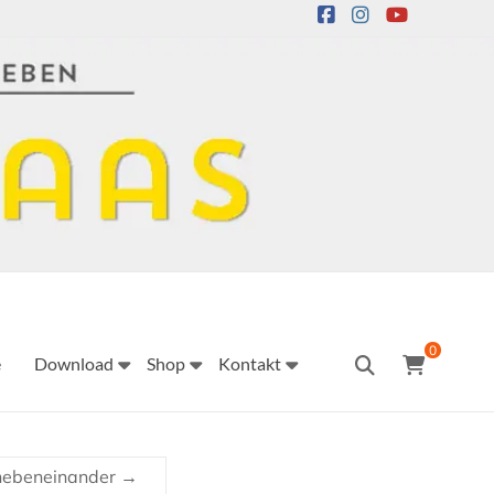
0
e
Download
Shop
Kontakt
 nebeneinander
→