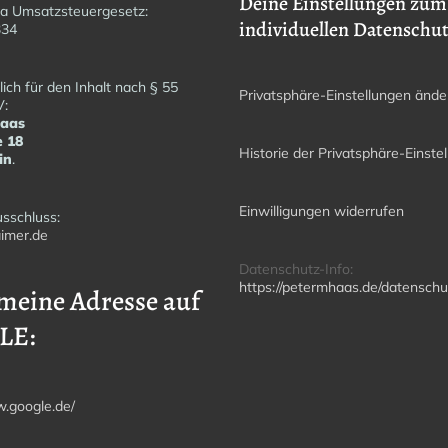
Deine Einstellungen zum
a Umsatzsteuergesetz:
individuellen Datenschu
6334
ich für den Inhalt nach § 55
Privatsphäre-Einstellungen ände
V:
Haas
e 18
Historie der Privatsphäre-Einste
in
.
Einwilligungen widerrufen
sschluss:
imer.de
Datenschutz-Info:
https://petermhaas.de/datenschu
meine Adresse auf
LE:
w.google.de/