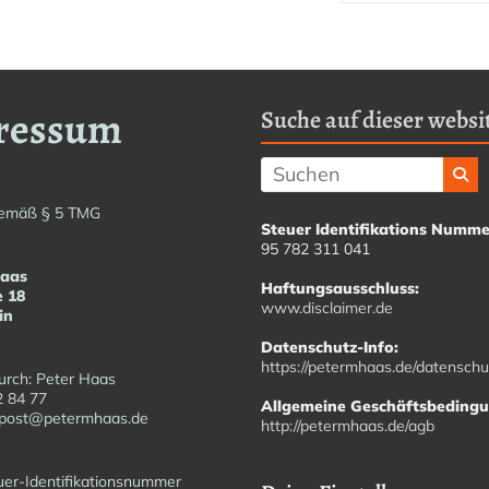
Haas
Musiker
–
Akkordeon,
ressum
Suche auf dieser websit
Bandoneon,
Harmonielehre
emäß § 5 TMG
Steuer Identifikations Numme
95 782 311 041
Haas
Haftungsausschluss:
e 18
www.disclaimer.de
in
Datenschutz-Info:
https://petermhaas.de/datenschu
urch: Peter Haas
2 84 77
Allgemeine Geschäftsbeding
fopost@petermhaas.de
http://petermhaas.de/agb
er-Identifikationsnummer