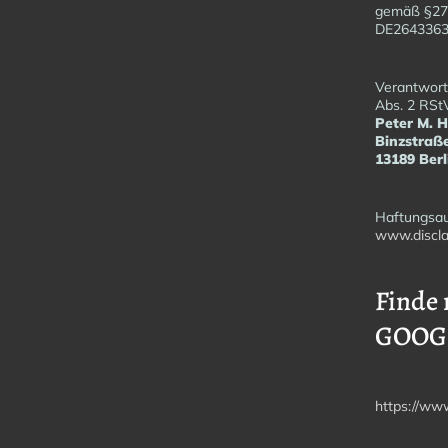
gemäß §27
DE26433
Verantwortl
Abs. 2 RSt
Peter M. 
Binzstraß
13189 Berl
Haftungsau
www.discla
Finde 
GOOG
https://ww