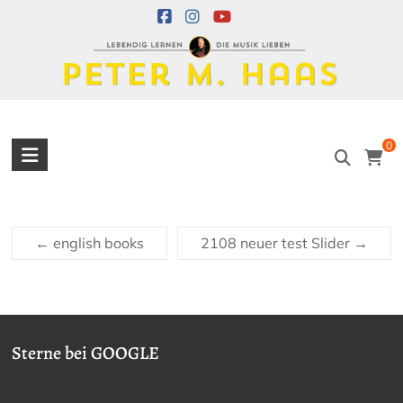
Skip
to
content
Peter
0
M.
Haas
←
english books
2108 neuer test Slider
→
Peter
M.
Haas
Musiker
–
Sterne bei GOOGLE
Akkordeon,
Bandoneon,
Harmonielehre