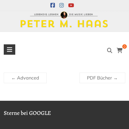
Skip
to
content
Peter
0
M.
Haas
←
Advanced
PDF Bücher
→
Peter
M.
Haas
Musiker
–
Sterne bei GOOGLE
Akkordeon,
Bandoneon,
Harmonielehre