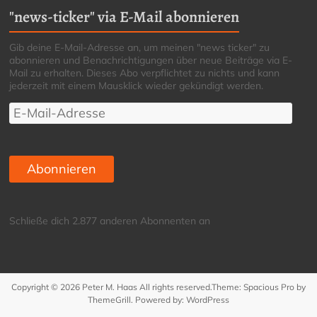
"news-ticker" via E-Mail abonnieren
Gib deine E-Mail-Adresse an, um meinen "news ticker" zu
abonnieren und Benachrichtigungen über neue Beiträge via E-
Mail zu erhalten. Dieses Abo verpflichtet zu nichts und kann
jederzeit mit einem Mausklick wieder gekündigt werden.
E-
Mail-
Adresse
Abonnieren
Schließe dich 2.877 anderen Abonnenten an
Copyright © 2026
Peter M. Haas
All rights reserved.Theme:
Spacious Pro
by
ThemeGrill. Powered by:
WordPress