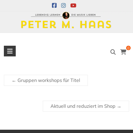
Skip
to
content
Peter
0
M.
Haas
←
Gruppen workshops für Titel
Peter
M.
Haas
Musiker
Aktuell und reduziert im Shop
→
–
Akkordeon,
Bandoneon,
Harmonielehre