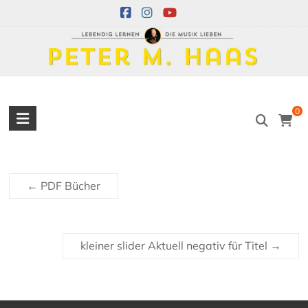
Skip
to
content
Peter
0
M.
Haas
←
PDF Bücher
Peter
M.
Haas
Musiker
kleiner slider Aktuell negativ für Titel
→
–
Akkordeon,
Bandoneon,
Harmonielehre