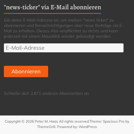
"news-ticker" via E-Mail abonnieren
Gib deine E-Mail-Adresse an, um meinen "news ticker" zu
abonnieren und Benachrichtigungen über neue Beiträge via E-
Mail zu erhalten. Dieses Abo verpflichtet zu nichts und kann
jederzeit mit einem Mausklick wieder gekündigt werden.
E-
Mail-
Adresse
Abonnieren
Schließe dich 2.871 anderen Abonnenten an
Copyright © 2026
Peter M. Haas
All rights reserved.Theme:
Spacious Pro
by
ThemeGrill. Powered by:
WordPress